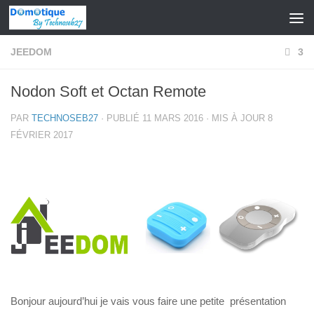
Skip to content
JEEDOM
3
Nodon Soft et Octan Remote
PAR
TECHNOSEB27
· PUBLIÉ
11 MARS 2016
· MIS À JOUR
8
FÉVRIER 2017
Bonjour aujourd’hui je vais vous faire une petite présentation