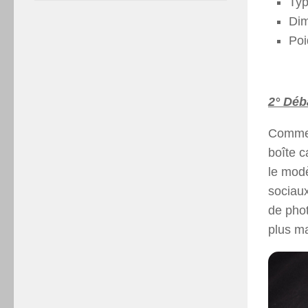
Typ
Dim
Poi
2° Déb
Comme 
boîte c
le modè
sociaux
de phot
plus ma