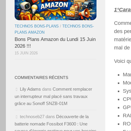
1°Cara
Comme j
TECHNOS BONS-PLANS
/
TECHNOS BONS-
des pe
PLANS AMAZON
matérie
Bons Plans Amazon du Lundi 15 Juin
2026 !!!
mal de 
15 JUIN 2026
Voici q
Mar
COMMENTAIRES RÉCENTS
Mod
Lily Adams
dans
Comment remplacer
Sys
un interrupteur mal placé sans travaux
CPU
grâce au Sonoff SNZB-01M
GP
RA
technoseb27
dans
Découverte de la
ROM
batterie nomade Fossibot F3600 : Une
source d’énergie pratique pour vos besoins