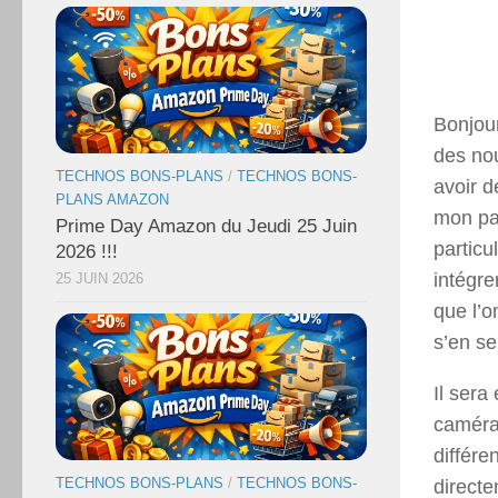
Bonjour
des nou
TECHNOS BONS-PLANS
/
TECHNOS BONS-
avoir d
PLANS AMAZON
mon par
Prime Day Amazon du Jeudi 25 Juin
particu
2026 !!!
intégre
25 JUIN 2026
que l’
s’en s
Il ser
caméra 
différe
TECHNOS BONS-PLANS
/
TECHNOS BONS-
directe