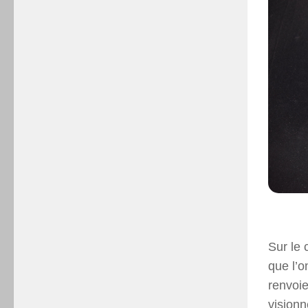
Sur le 
que l’o
renvoie
visionn