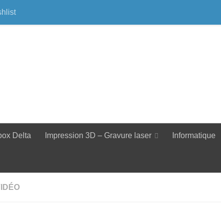
hlist
box Delta
Impression 3D – Gravure laser
Informatique
 VIDÉO