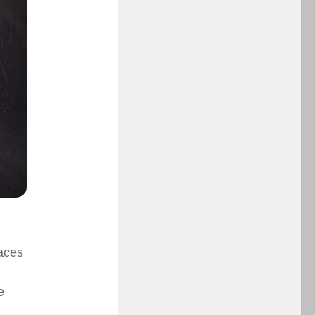
faces
e