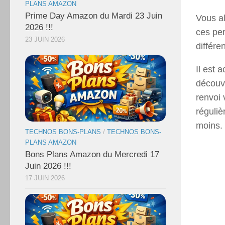
PLANS AMAZON
Prime Day Amazon du Mardi 23 Juin
Vous al
2026 !!!
ces pe
23 JUIN 2026
différe
Il est 
découvr
renvoi 
réguliè
moins.
TECHNOS BONS-PLANS
/
TECHNOS BONS-
PLANS AMAZON
Bons Plans Amazon du Mercredi 17
Juin 2026 !!!
17 JUIN 2026