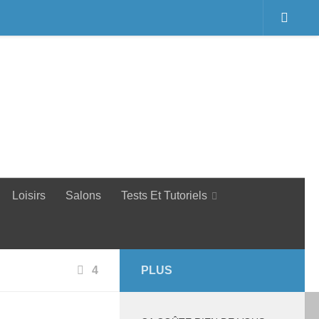
Loisirs
Salons
Tests Et Tutoriels
4
PLUS