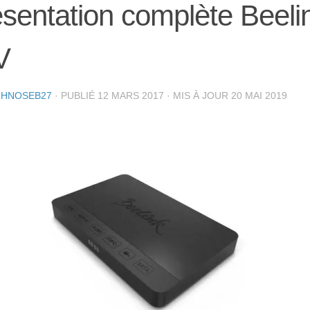
sentation complète Beel
V
CHNOSEB27
· PUBLIÉ
12 MARS 2017
· MIS À JOUR
20 MAI 2019