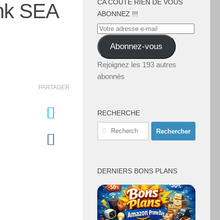
CA COÛTE RIEN DE VOUS
ink SEA
ABONNEZ !!!
Votre
adresse
Abonnez-vous
e-
mail
Rejoignez les 193 autres
abonnés
PARTAGER
RECHERCHE
Rechercher :
DERNIERS BONS PLANS