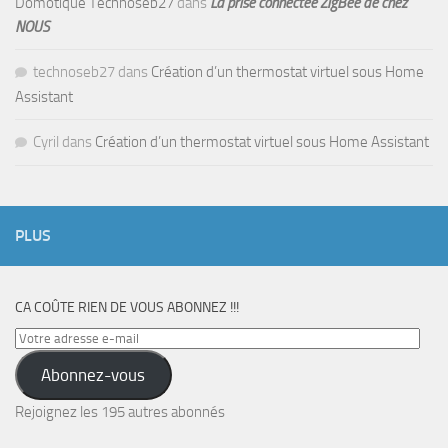
Domotique Technoseb27
dans
La prise connectée ZigBee de chez
NOUS
technoseb27
dans
Création d’un thermostat virtuel sous Home
Assistant
Cyril
dans
Création d’un thermostat virtuel sous Home Assistant
PLUS
CA COÛTE RIEN DE VOUS ABONNEZ !!!
Votre
adresse
Abonnez-vous
e-
mail
Rejoignez les 195 autres abonnés