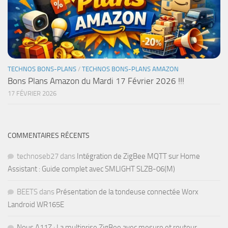
TECHNOS BONS-PLANS
/
TECHNOS BONS-PLANS AMAZON
Bons Plans Amazon du Mardi 17 Février 2026 !!!
17 FÉVRIER 2026
COMMENTAIRES RÉCENTS
technoseb27
dans
Intégration de ZigBee MQTT sur Home
Assistant : Guide complet avec SMLIGHT SLZB-06(M)
BEETS
dans
Présentation de la tondeuse connectée Worx
Landroid WR165E
Nous A11Z : La multiprise ZigBee avec mesure et routeur