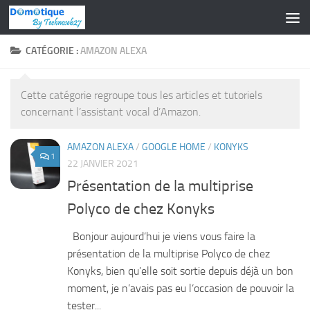
Skip to content
CATÉGORIE :
AMAZON ALEXA
Cette catégorie regroupe tous les articles et tutoriels
concernant l’assistant vocal d’Amazon.
AMAZON ALEXA
/
GOOGLE HOME
/
KONYKS
1
22 JANVIER 2021
Présentation de la multiprise
Polyco de chez Konyks
Bonjour aujourd’hui je viens vous faire la
présentation de la multiprise Polyco de chez
Konyks, bien qu’elle soit sortie depuis déjà un bon
moment, je n’avais pas eu l’occasion de pouvoir la
tester...