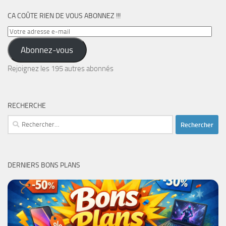
CA COÛTE RIEN DE VOUS ABONNEZ !!!
Votre
adresse
Abonnez-vous
e-
mail
Rejoignez les 195 autres abonnés
RECHERCHE
Rechercher :
DERNIERS BONS PLANS