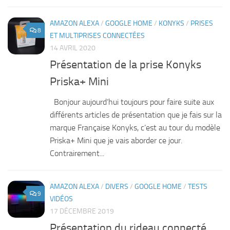
AMAZON ALEXA
/
GOOGLE HOME
/
KONYKS
/
PRISES
8
ET MULTIPRISES CONNECTÉES
14 AVRIL 2020
Présentation de la prise Konyks
Priska+ Mini
Bonjour aujourd’hui toujours pour faire suite aux
différents articles de présentation que je fais sur la
marque Française Konyks, c’est au tour du modèle
Priska+ Mini que je vais aborder ce jour.
Contrairement...
AMAZON ALEXA
/
DIVERS
/
GOOGLE HOME
/
TESTS
9
VIDÉOS
17 DÉCEMBRE 2019
Présentation du rideau connecté