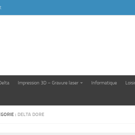
t
Delta
Impression 3D – Gravure laser
Informatique
Loisi
GORIE :
DELTA DORE