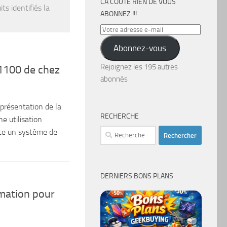
CA COÛTE RIEN DE VOUS
ts identifiés la
ABONNEZ !!!
Votre
adresse
Abonnez-vous
e-
mail
Rejoignez les 195 autres
1100 de chez
abonnés
 présentation de la
RECHERCHE
e utilisation
Rechercher :
ace un système de
DERNIERS BONS PLANS
mation pour