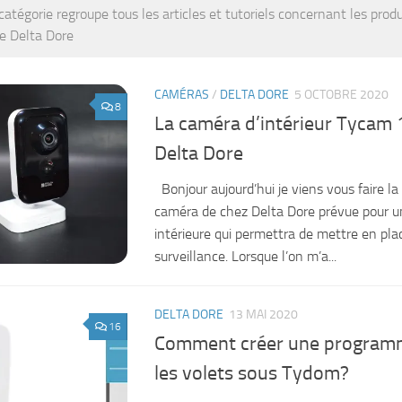
catégorie regroupe tous les articles et tutoriels concernant les produi
e Delta Dore
CAMÉRAS
/
DELTA DORE
5 OCTOBRE 2020
8
La caméra d’intérieur Tycam 
Delta Dore
Bonjour aujourd’hui je viens vous faire la
caméra de chez Delta Dore prévue pour un
intérieure qui permettra de mettre en pl
surveillance. Lorsque l’on m’a...
DELTA DORE
13 MAI 2020
16
Comment créer une program
les volets sous Tydom?