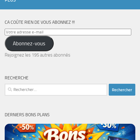
CA COÛTE RIEN DE VOUS ABONNEZ !!!
Votre
adresse
Abonnez-vous
e-
mail
Rejoignez les 195 autres abonnés
RECHERCHE
Rechercher :
DERNIERS BONS PLANS