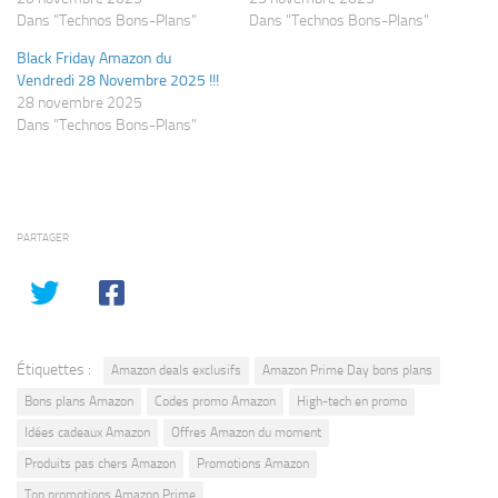
Dans "Technos Bons-Plans"
Dans "Technos Bons-Plans"
Black Friday Amazon du
Vendredi 28 Novembre 2025 !!!
28 novembre 2025
Dans "Technos Bons-Plans"
PARTAGER
Étiquettes :
Amazon deals exclusifs
Amazon Prime Day bons plans
Bons plans Amazon
Codes promo Amazon
High-tech en promo
Idées cadeaux Amazon
Offres Amazon du moment
Produits pas chers Amazon
Promotions Amazon
Top promotions Amazon Prime