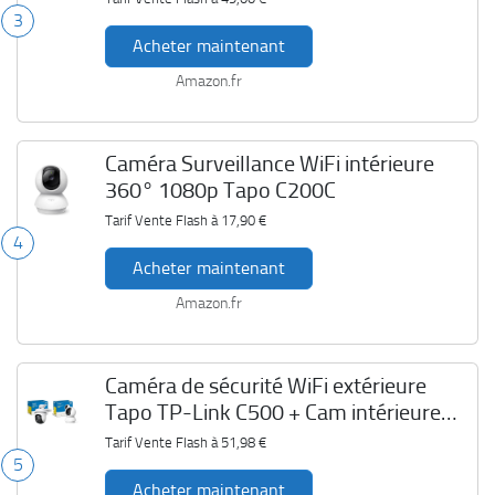
3
Acheter maintenant
Amazon.fr
Caméra Surveillance WiFi intérieure
360° 1080p Tapo C200C
Tarif Vente Flash à
17,90 €
4
Acheter maintenant
Amazon.fr
Caméra de sécurité WiFi extérieure
Tapo TP-Link C500 + Cam intérieure
Tapo C200
Tarif Vente Flash à
51,98 €
5
Acheter maintenant