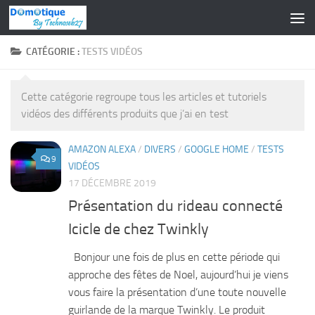
Skip to content
CATÉGORIE :
TESTS VIDÉOS
Cette catégorie regroupe tous les articles et tutoriels
vidéos des différents produits que j’ai en test
AMAZON ALEXA
/
DIVERS
/
GOOGLE HOME
/
TESTS
9
VIDÉOS
17 DÉCEMBRE 2019
Présentation du rideau connecté
Icicle de chez Twinkly
Bonjour une fois de plus en cette période qui
approche des fêtes de Noel, aujourd’hui je viens
vous faire la présentation d’une toute nouvelle
guirlande de la marque Twinkly. Le produit