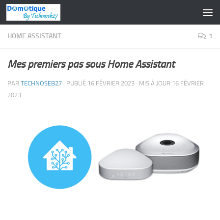
Skip to content
HOME ASSISTANT
1
Mes premiers pas sous Home Assistant
PAR
TECHNOSEB27
· PUBLIÉ
16 FÉVRIER 2023
· MIS À JOUR
16 FÉVRIER
2023