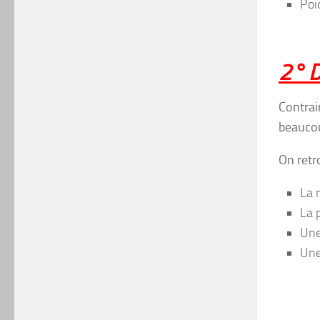
Poi
2° D
Contrai
beaucou
On retro
La 
La 
Une
Une