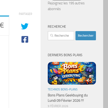
mail
Rejoignez les 195 autres
abonnés
PARTAGER
 €
RECHERCHE
Rechercher :
DERNIERS BONS PLANS
TECHNOS BONS-PLANS
Bons Plans Geekbuying du
Lundi 09 Février 2026 !!!
9 FÉVRIER 2026