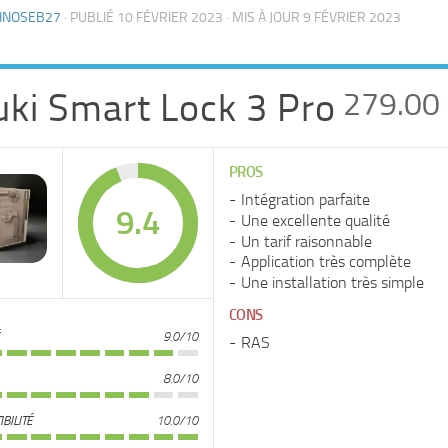
HNOSEB27
· PUBLIÉ
10 FÉVRIER 2023
· MIS À JOUR
9 FÉVRIER 2023
ki Smart Lock 3 Pro
279.00
PROS
Intégration parfaite
9.4
Une excellente qualité
Un tarif raisonnable
Application très complète
Une installation très simple
CONS
9.0/10
RAS
8.0/10
BILITÉ
10.0/10