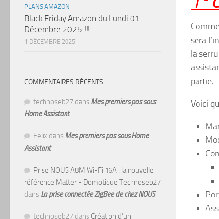
1° C
PLANS AMAZON
Black Friday Amazon du Lundi 01
Comme j
Décembre 2025 !!!
sera l’
1 DÉCEMBRE 2025
la serru
assista
partie.
COMMENTAIRES RÉCENTS
technoseb27
dans
Mes premiers pas sous
Voici q
Home Assistant
Mar
Felix
dans
Mes premiers pas sous Home
Mod
Assistant
Con
Prise NOUS A8M Wi-Fi 16A : la nouvelle
référence Matter - Domotique Technoseb27
Por
dans
La prise connectée ZigBee de chez NOUS
Ass
technoseb27
dans
Création d’un