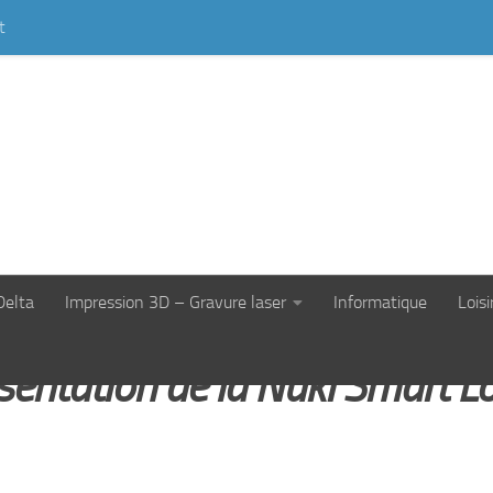
t
SERRURE CONNECTÉE
Delta
Impression 3D – Gravure laser
Informatique
Loisi
sentation de la Nuki Smart L