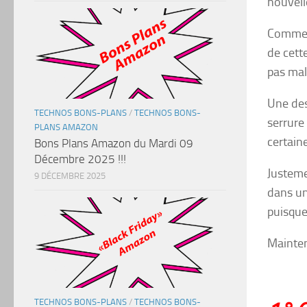
nouvell
Comme v
de cett
pas mal
Une des
TECHNOS BONS-PLANS
/
TECHNOS BONS-
serrure
PLANS AMAZON
certain
Bons Plans Amazon du Mardi 09
Décembre 2025 !!!
Justeme
9 DÉCEMBRE 2025
dans un
puisque 
Mainten
TECHNOS BONS-PLANS
/
TECHNOS BONS-