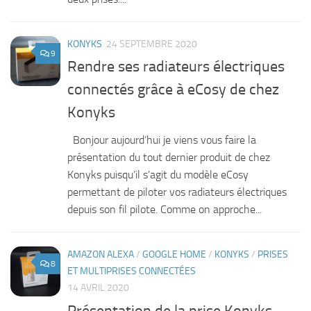
KONYKS
24 SEPTEMBRE 2020
9
Rendre ses radiateurs électriques
connectés grâce à eCosy de chez
Konyks
Bonjour aujourd’hui je viens vous faire la
présentation du tout dernier produit de chez
Konyks puisqu’il s’agit du modèle eCosy
permettant de piloter vos radiateurs électriques
depuis son fil pilote. Comme on approche...
AMAZON ALEXA
/
GOOGLE HOME
/
KONYKS
/
PRISES
8
ET MULTIPRISES CONNECTÉES
14 AVRIL 2020
Présentation de la prise Konyks