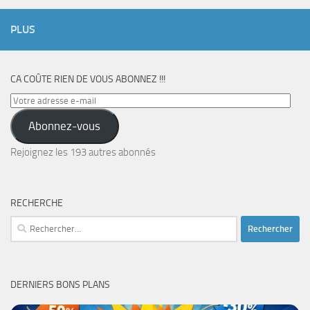
PLUS
CA COÛTE RIEN DE VOUS ABONNEZ !!!
Votre
adresse
Abonnez-vous
e-
mail
Rejoignez les 193 autres abonnés
RECHERCHE
Rechercher :
DERNIERS BONS PLANS