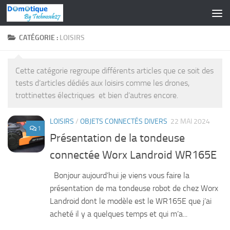
Skip to content
CATÉGORIE :
LOISIRS
Cette catégorie regroupe différents articles que ce soit des
tests d’articles dédiés aux loisirs comme les drones,
trottinettes électriques et bien d’autres encore.
LOISIRS
/
OBJETS CONNECTÉS DIVERS
22 MAI 2024
1
Présentation de la tondeuse
connectée Worx Landroid WR165E
Bonjour aujourd’hui je viens vous faire la
présentation de ma tondeuse robot de chez Worx
Landroid dont le modèle est le WR165E que j’ai
acheté il y a quelques temps et qui m’a...