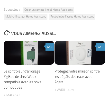
Étiquettes :
Créer un compte limité Home Assistant
Multi-utilisateur Home Assistant
Restreindre l’accès Home Assistant
VOUS AIMEREZ AUSSI...
0
0
Le contrôleur d’arrosage
Protégez votre maison contre
ZigBee de chez Woox
les dégâts des eaux avec
compatible avec les boxs
Aqara
domotiques
1 AVRIL 2025
2 MAI 2023