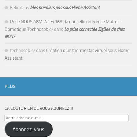
Felix
dans
Mes premiers pas sous Home Assistant
Prise NOUS A8M Wi-Fi 16A : la nouvelle référence Matter -
Domotique Technoseb27
dans
La prise connectée ZigBee de chez
NOUS
technoseb27
dans
Création d’un thermostat virtuel sous Home
Assistant
PLUS
CA COÛTE RIEN DE VOUS ABONNEZ !!!
Votre
adresse
Abonnez-vous
e-