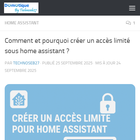
Skip to content
HOME ASSISTANT
1
Comment et pourquoi créer un accès limité
sous home assistant ?
PAR
TECHNOSEB27
· PUBLIÉ
25 SEPTEMBRE 2025
· MIS À JOUR
24
SEPTEMBRE 2025