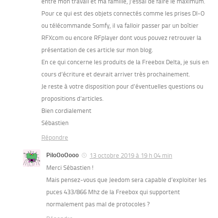
entre mon travail et ma famille, j’essai de faire le maximum.
Pour ce qui est des objets connectés comme les prises DI-O
ou télécommande Somfy, il va falloir passer par un boîtier
RFXcom ou encore RFplayer dont vous pouvez retrouver la
présentation de ces article sur mon blog.
En ce qui concerne les produits de la Freebox Delta, je suis en
cours d’écriture et devrait arriver très prochainement.
Je reste à votre disposition pour d’éventuelles questions ou
propositions d’articles.
Bien cordialement
Sébastien
Répondre
PiloOoOooo
13 octobre 2019 à 19 h 04 min
Merci Sébastien !
Mais pensez-vous que Jeedom sera capable d’exploiter les
puces 433/866 Mhz de la Freebox qui supportent
normalement pas mal de protocoles ?