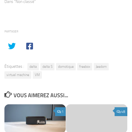
Dans "Non classé"
PARTAGER
Étiquettes :
delta
delta S
domotique
freebox
Jeedom
virtual machine
VM
VOUS AIMEREZ AUSSI...
1
48