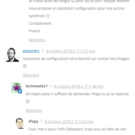
Je croise aussi les doigts 😉 pour qu’un jour l’équipe Jeedom
nous propose un assistant configuration pour nos autres
systèmes 🙂
Cordialement,
Franck
Répondre
alexandre
9 octobre 2019 à 17 h 27 min
l’assistant de configuration sera bientôt sur toutes nos images
😉
Répondre
technoseb27
9 octobre 2019 à 17 h 38 min
ah impeccable il suffisait de demander iPapy tu as la réponse
😉
Répondre
iPapy
9 octobre 2019 à 17 h 42 min
Cool, merci pour l’info Sébastien, trop cool j’ai hâte de voir