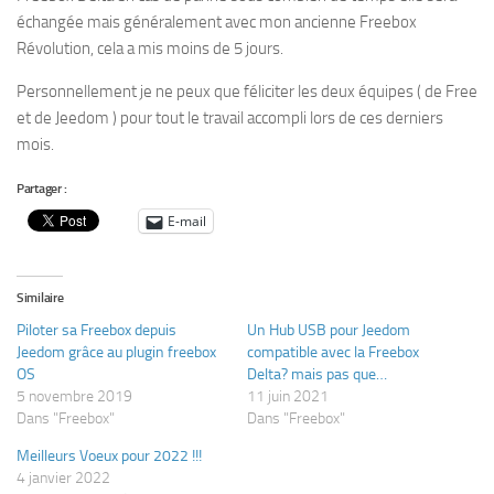
échangée mais généralement avec mon ancienne Freebox
Révolution, cela a mis moins de 5 jours.
Personnellement je ne peux que féliciter les deux équipes ( de Free
et de Jeedom ) pour tout le travail accompli lors de ces derniers
mois.
Partager :
E-mail
Similaire
Piloter sa Freebox depuis
Un Hub USB pour Jeedom
Jeedom grâce au plugin freebox
compatible avec la Freebox
OS
Delta? mais pas que…
5 novembre 2019
11 juin 2021
Dans "Freebox"
Dans "Freebox"
Meilleurs Voeux pour 2022 !!!
4 janvier 2022