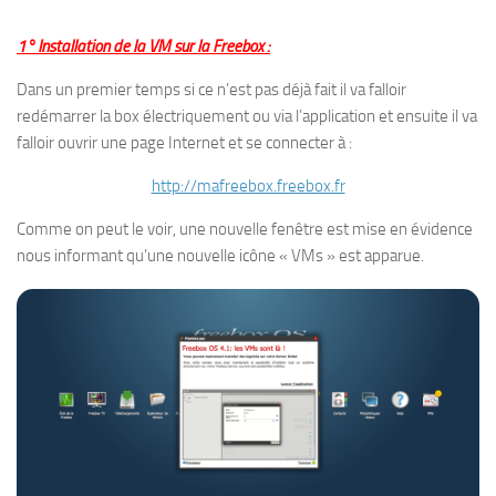
1° Installation de la VM sur la Freebox :
Dans un premier temps si ce n’est pas déjà fait il va falloir
redémarrer la box électriquement ou via l’application et ensuite il va
falloir ouvrir une page Internet et se connecter à :
http://mafreebox.freebox.fr
Comme on peut le voir, une nouvelle fenêtre est mise en évidence
nous informant qu’une nouvelle icône « VMs » est apparue.