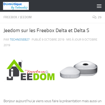
Skip to content
FREEBOX
/
JEEDOM
29
Jeedom sur les Freebox Delta et Delta S
PAR
TECHNOSEB27
· PUBLIÉ
9 OCTOBRE 2019
· MIS À JOUR
9 OCTOBRE
2019
Bonjour aujourd’hui je viens vous faire la présentation mais aussi un