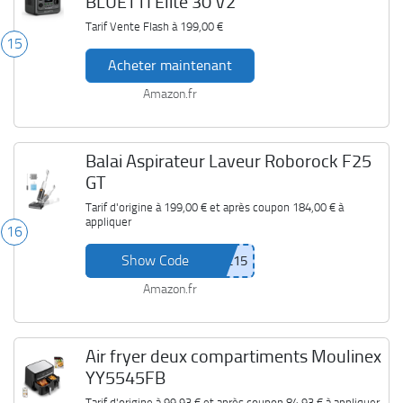
BLUETTI Elite 30 V2
Tarif Vente Flash à
199,00 €
15
Acheter maintenant
Amazon.fr
Balai Aspirateur Laveur Roborock F25
GT
Tarif d'origine à
199,00 €
et après coupon
184,00 €
à
appliquer
16
Show Code
Amazon.fr
Air fryer deux compartiments Moulinex
YY5545FB
Tarif d'origine à
99,93 €
et après coupon
84,93 €
à appliquer