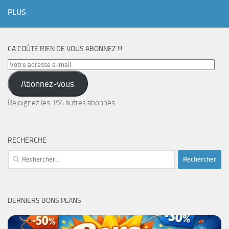
PLUS
CA COÛTE RIEN DE VOUS ABONNEZ !!!
Votre
adresse
Abonnez-vous
e-
mail
Rejoignez les 194 autres abonnés
RECHERCHE
Rechercher :
DERNIERS BONS PLANS