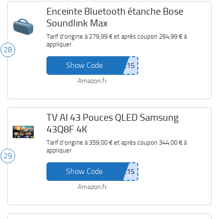
Enceinte Bluetooth étanche Bose
Soundlink Max
Tarif d'origine à
279,99 €
et après coupon
264,99 €
à
appliquer
28
Show Code
Amazon.fr
TV AI 43 Pouces QLED Samsung
43Q8F 4K
Tarif d'origine à
359,00 €
et après coupon
344,00 €
à
appliquer
29
Show Code
Amazon.fr