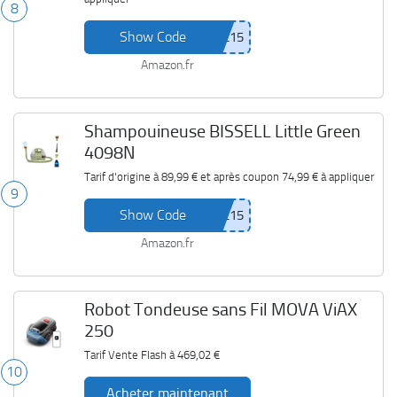
8
Show Code
Amazon.fr
Shampouineuse BISSELL Little Green
4098N
Tarif d'origine à
89,99 €
et après coupon
74,99 €
à appliquer
9
Show Code
Amazon.fr
Robot Tondeuse sans Fil MOVA ViAX
250
Tarif Vente Flash à
469,02 €
10
Acheter maintenant