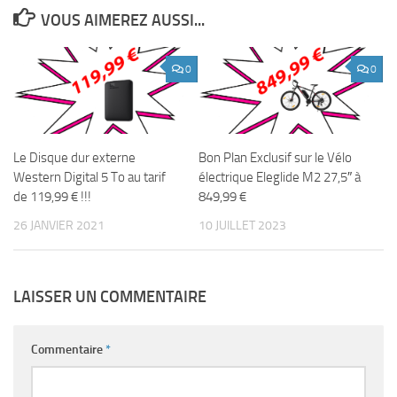
VOUS AIMEREZ AUSSI...
0
0
Le Disque dur externe
Bon Plan Exclusif sur le Vélo
Western Digital 5 To au tarif
électrique Eleglide M2 ​​27,5″ à
de 119,99 € !!!
849,99 €
26 JANVIER 2021
10 JUILLET 2023
LAISSER UN COMMENTAIRE
Commentaire
*