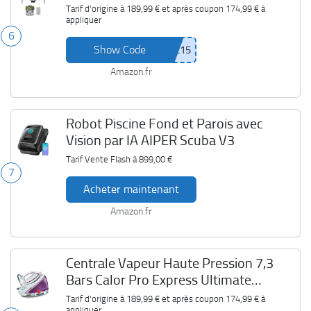
Tarif d'origine à
189,99 €
et après coupon
174,99 €
à
appliquer
6
Show Code
Amazon.fr
Robot Piscine Fond et Parois avec
Vision par IA AIPER Scuba V3
Tarif Vente Flash à
899,00 €
7
Acheter maintenant
Amazon.fr
Centrale Vapeur Haute Pression 7,3
Bars Calor Pro Express Ultimate
GV9560C0
Tarif d'origine à
189,99 €
et après coupon
174,99 €
à
appliquer