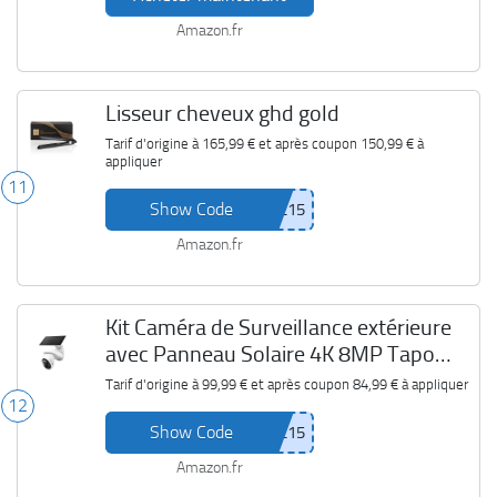
Amazon.fr
Lisseur cheveux ghd gold
Tarif d'origine à
165,99 €
et après coupon
150,99 €
à
appliquer
11
Show Code
Amazon.fr
Kit Caméra de Surveillance extérieure
avec Panneau Solaire 4K 8MP Tapo
C660
Tarif d'origine à
99,99 €
et après coupon
84,99 €
à appliquer
12
Show Code
Amazon.fr