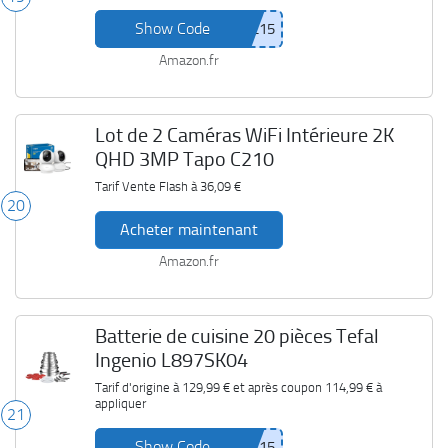
Show Code
Amazon.fr
Lot de 2 Caméras WiFi Intérieure 2K
QHD 3MP Tapo C210
Tarif Vente Flash à
36,09 €
20
Acheter maintenant
Amazon.fr
Batterie de cuisine 20 pièces Tefal
Ingenio L897SK04
Tarif d'origine à
129,99 €
et après coupon
114,99 €
à
appliquer
21
Show Code