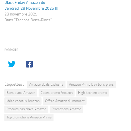
Black Friday Amazon du
Vendredi 28 Novembre 2025 !!!
28 novembre 2025
Dans "Technos Bons-Plans"
PARTAGER
Étiquettes :
Amazon deals exclusifs
Amazon Prime Day bons plans
Bons plans Amazon
Codes promo Amazon
High-tech en promo
Idées cadeaux Amazon
Offres Amazon du moment
Produits pas chers Amazon
Promotions Amazon
Top promotions Amazon Prime