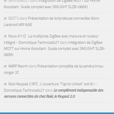
technoseb27
dans
Intégration de ZigBee MQTT sur Home
Assistant : Guide complet avec SMLIGHT SLZB-06(M)
BEETS
dans
Présentation de la tondeuse connectée Worx
Landroid WR165E
Nous A11Z : La multiprise ZigBee avec mesure et routeur
intégré - Domotique Technoseb27
dans
Intégration de ZigBee
MQTT sur Home Assistant : Guide complet avec SMLIGHT SLZB-
06(M)
99RP Resmi
dans
Présentation complète de la caméra Imou
ranger 2C
Nuki Keypad 2 NFC : L'ouverture "Tap to Unlock" est là ! -
Domotique Technoseb27
dans
Le complément indispensable des
serrures connectées de chez Nuki, le Keypad 2.0