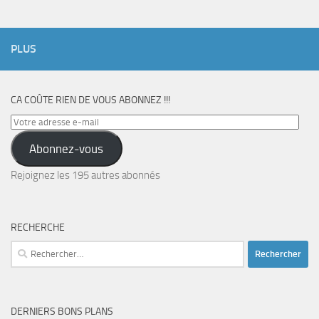
PLUS
CA COÛTE RIEN DE VOUS ABONNEZ !!!
Votre
adresse
Abonnez-vous
e-
mail
Rejoignez les 195 autres abonnés
RECHERCHE
Rechercher :
DERNIERS BONS PLANS