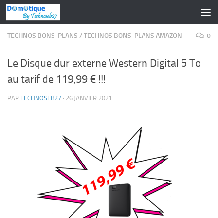
Skip to content
TECHNOS BONS-PLANS
/
TECHNOS BONS-PLANS AMAZON
0
Le Disque dur externe Western Digital 5 To
au tarif de 119,99 € !!!
PAR
TECHNOSEB27
·
26 JANVIER 2021