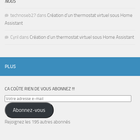
NOUS
technoseb27
dans
Création d’un thermostat virtuel sous Home
Assistant
Cyril
dans
Création d’un thermostat virtuel sous Home Assistant
PLUS
CA COÛTE RIEN DE VOUS ABONNEZ !!!
Votre
adresse
Abonnez-vous
e-
mail
Rejoignez les 195 autres abonnés