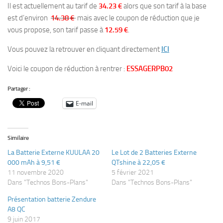
Il est actuellement au tarif de
34.23 €
alors que son tarif à la base
est d’environ
14.38 €
mais avec le coupon de réduction que je
vous propose, son tarif passe à
12.59 €
.
Vous pouvez la retrouver en cliquant directement
ICI
Voici le coupon de réduction à rentrer :
ESSAGERPB02
Partager :
E-mail
Similaire
La Batterie Externe KUULAA 20
Le Lot de 2 Batteries Externe
000 mAh à 9,51 €
QTshine à 22,05 €
11 novembre 2020
5 février 2021
Dans "Technos Bons-Plans"
Dans "Technos Bons-Plans"
Présentation batterie Zendure
A8 QC
9 juin 2017