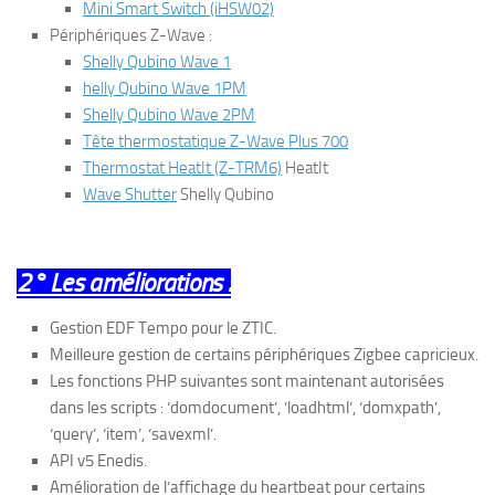
Mini Smart Switch (iHSW02)
Périphériques Z-Wave :
Shelly Qubino Wave 1
helly Qubino Wave 1PM
Shelly Qubino Wave 2PM
Tête thermostatique Z-Wave Plus 700
Thermostat HeatIt (Z-TRM6)
HeatIt
Wave Shutter
Shelly Qubino
2° Les améliorations :
Gestion EDF Tempo pour le ZTIC.
Meilleure gestion de certains périphériques Zigbee capricieux.
Les fonctions PHP suivantes sont maintenant autorisées
dans les scripts : ‘domdocument’, ‘loadhtml’, ‘domxpath’,
‘query’, ‘item’, ‘savexml’.
API v5 Enedis.
Amélioration de l’affichage du heartbeat pour certains