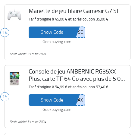
Manette de jeu filaire Gamesir G7 SE
Tarif d'origine à
45,00 €
et après coupon
35,00 €
Show Code
14
Geekbuying.com
Fin de validité: 31 mars 2024
Console de jeu ANBERNIC RG35XX
Plus, carte TF 64 Go avec plus de 5 000
jeux
Tarif d'origine à
54,99 €
et après coupon
57,40 €
15
Show Code
Geekbuying.com
Fin de validité: 31 mars 2024