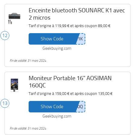
Enceinte bluetooth SOUNARC K1 avec
2 micros
Tarif d'origine à
119,99 €
et après coupon
89,00 €
12
Show Code
Geekbuying.com
Fin de validité: 31 mars 2024
Moniteur Portable 16" AOSIMAN
160QC
Tarif d'origine à
159,00 €
et après coupon
135,00 €
13
Show Code
Geekbuying.com
Fin de validité: 31 mars 2024