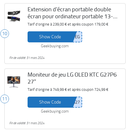
Extension d'écran portable double
écran pour ordinateur portable 13-
17,3" GTMEDIA MATE X
Tarif d'origine à
239,00 €
et après coupon
179,00 €
10
Show Code
Geekbuying.com
Fin de validité: 31 mars 2024
Moniteur de jeu LG OLED KTC G27P6
27"
Tarif d'origine à
749,99 €
et après coupon
724,99 €
11
Show Code
Geekbuying.com
Fin de validité: 31 mars 2024