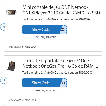
Mini console de jeu ONE Netbook
ONEXPlayer 7" 16 Go de RAM 2 To SSD
Tarif d'origine à
1049,00 €
et après coupon
999,00 €
8
Show Code
Geekbuying.com
Fin de validité: 31 mars 2024
Ordinateur portable de jeu 7" One
Netbook OneGx1 Pro 16 Go de RAM 1
To SSD
Tarif d'origine à
1149,00 €
et après coupon
1099,00 €
9
Show Code
Geekbuying.com
Fin de validité: 31 mars 2024