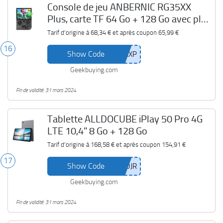
Console de jeu ANBERNIC RG35XX
Plus, carte TF 64 Go + 128 Go avec plus
de 10 000 jeux
Tarif d'origine à
68,34 €
et après coupon
65,99 €
16
Show Code
Geekbuying.com
Fin de validité: 31 mars 2024
Tablette ALLDOCUBE iPlay 50 Pro 4G
LTE 10,4" 8 Go + 128 Go
Tarif d'origine à
168,58 €
et après coupon
154,91 €
17
Show Code
Geekbuying.com
Fin de validité: 31 mars 2024