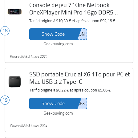
Console de jeu 7'' One Netbook
OneXPlayer Mini Pro 16go DDR5
512go SSD
Tarif d'origine à
910,39 €
et après coupon
892,16 €
18
Show Code
Geekbuying.com
Fin de validité: 31 mars 2024
SSD portable Crucial X6 1To pour PC et
Mac USB 3.2 Type-C
Tarif d'origine à
90,22 €
et après coupon
85,66 €
19
Show Code
Geekbuying.com
Fin de validité: 31 mars 2024