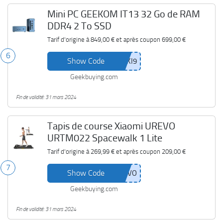
Mini PC GEEKOM IT13 32 Go de RAM
DDR4 2 To SSD
Tarif d'origine à
849,00 €
et après coupon
699,00 €
6
Show Code
Geekbuying.com
Fin de validité: 31 mars 2024
Tapis de course Xiaomi UREVO
URTM022 Spacewalk 1 Lite
Tarif d'origine à
269,99 €
et après coupon
209,00 €
7
Show Code
Geekbuying.com
Fin de validité: 31 mars 2024