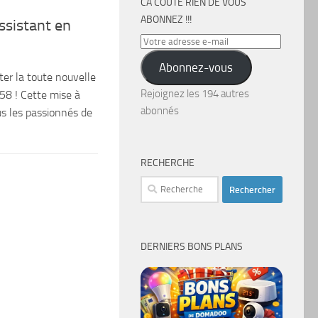
CA COÛTE RIEN DE VOUS
ABONNEZ !!!
ssistant en
Votre
adresse
Abonnez-vous
e-
ter la toute nouvelle
mail
Rejoignez les 194 autres
.58 ! Cette mise à
abonnés
s les passionnés de
RECHERCHE
Rechercher :
DERNIERS BONS PLANS