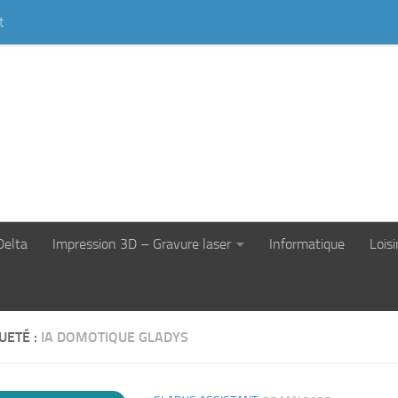
t
Delta
Impression 3D – Gravure laser
Informatique
Loisi
UETÉ :
IA DOMOTIQUE GLADYS