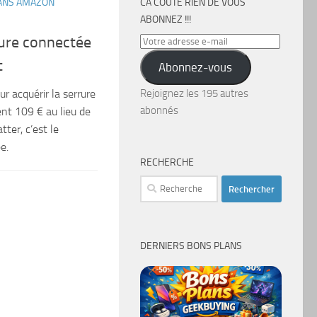
ANS AMAZON
CA COÛTE RIEN DE VOUS
ABONNEZ !!!
rure connectée
Votre
adresse
t
Abonnez-vous
e-
mail
r acquérir la serrure
Rejoignez les 195 autres
abonnés
nt 109 € au lieu de
ter, c’est le
e.
RECHERCHE
Rechercher :
DERNIERS BONS PLANS