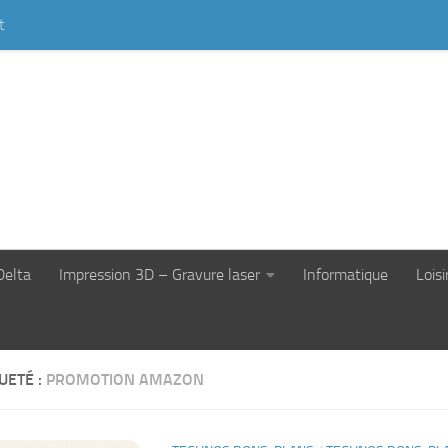
t
Delta
Impression 3D – Gravure laser
Informatique
Loisi
UETÉ :
PROMOTION AMAZON