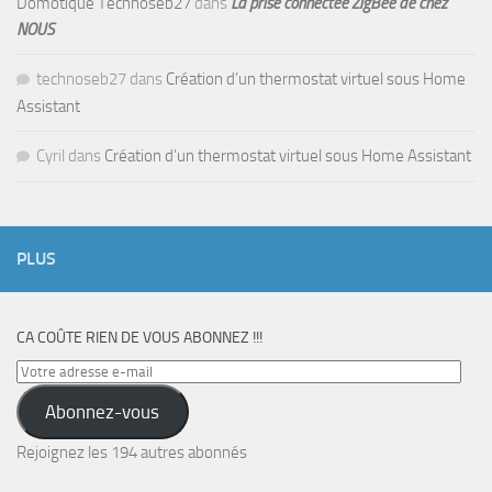
Domotique Technoseb27
dans
La prise connectée ZigBee de chez
NOUS
technoseb27
dans
Création d’un thermostat virtuel sous Home
Assistant
Cyril
dans
Création d’un thermostat virtuel sous Home Assistant
PLUS
CA COÛTE RIEN DE VOUS ABONNEZ !!!
Votre
adresse
Abonnez-vous
e-
mail
Rejoignez les 194 autres abonnés