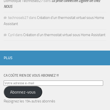
Domotique Technoseb27
dans
La prise connectée ZigBee de chez
NOUS
technoseb27
dans
Création d’un thermostat virtuel sous Home
Assistant
Cyril
dans
Création d’un thermostat virtuel sous Home Assistant
PLUS
CA COÛTE RIEN DE VOUS ABONNEZ !!!
Votre
adresse
Abonnez-vous
e-
mail
Rejoignez les 194 autres abonnés