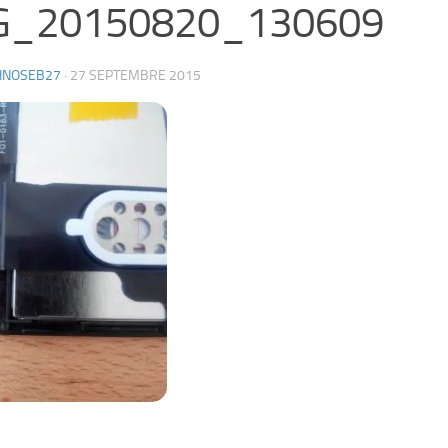
G_20150820_130609
HNOSEB27
·
27 SEPTEMBRE 2015