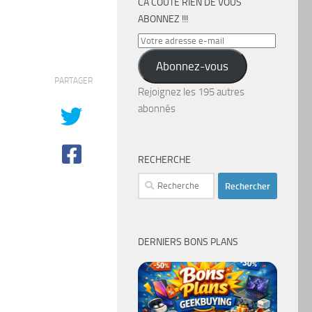
CA COÛTE RIEN DE VOUS
ABONNEZ !!!
Votre
adresse
Abonnez-vous
e-
PARTAGER
mail
Rejoignez les 195 autres
abonnés
RECHERCHE
Rechercher :
DERNIERS BONS PLANS