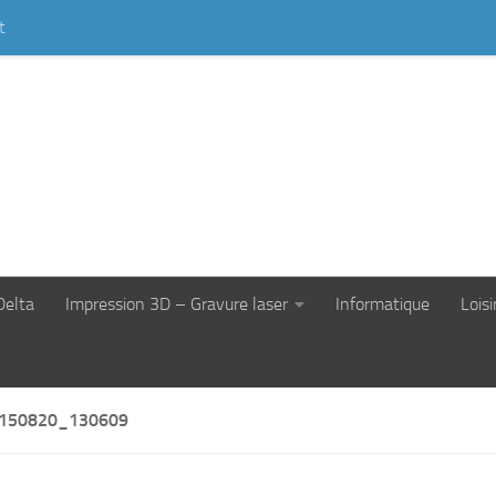
t
Delta
Impression 3D – Gravure laser
Informatique
Loisi
150820_130609