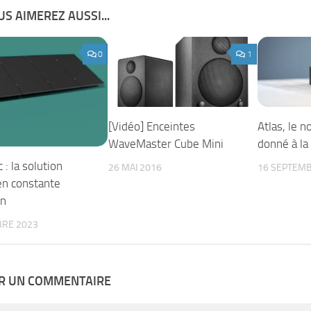
S AIMEREZ AUSSI...
0
1
[Vidéo] Enceintes
Atlas, le 
WaveMaster Cube Mini
donné à la
 : la solution
26 MAI 2016
16 SEPTEMB
en constante
on
BRE 2023
ER UN COMMENTAIRE