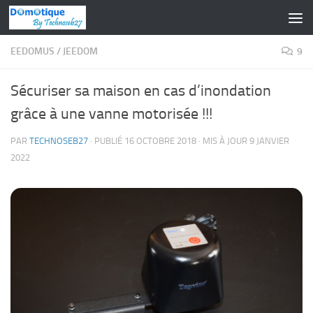
Skip to content
EEDOMUS
/
JEEDOM
9
Sécuriser sa maison en cas d’inondation
grâce à une vanne motorisée !!!
PAR
TECHNOSEB27
· PUBLIÉ
16 OCTOBRE 2018
· MIS À JOUR
9 JANVIER
2022