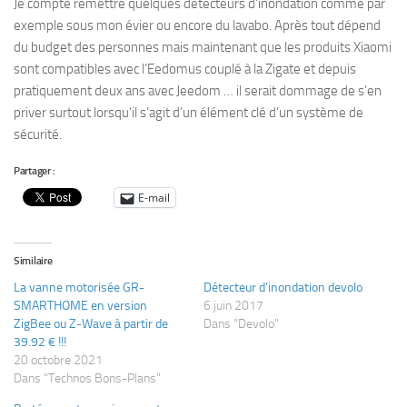
Je compte remettre quelques détecteurs d’inondation comme par
exemple sous mon évier ou encore du lavabo. Après tout dépend
du budget des personnes mais maintenant que les produits Xiaomi
sont compatibles avec l’Eedomus couplé à la Zigate et depuis
pratiquement deux ans avec Jeedom … il serait dommage de s’en
priver surtout lorsqu’il s’agit d’un élément clé d’un système de
sécurité.
Partager :
E-mail
Similaire
La vanne motorisée GR-
Détecteur d’inondation devolo
SMARTHOME en version
6 juin 2017
ZigBee ou Z-Wave à partir de
Dans "Devolo"
39.92 € !!!
20 octobre 2021
Dans "Technos Bons-Plans"