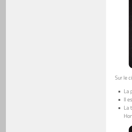
Sur le 
La 
Il e
La 
Hom