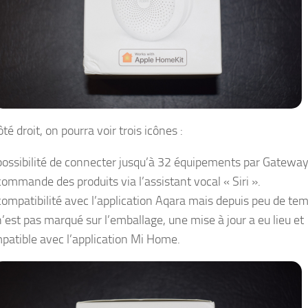
ôté droit, on pourra voir trois icônes :
possibilité de connecter jusqu’à 32 équipements par Gateway
commande des produits via l’assistant vocal « Siri ».
compatibilité avec l’application Aqara mais depuis peu de tem
n’est pas marqué sur l’emballage, une mise à jour a eu lieu et
patible avec l’application Mi Home.