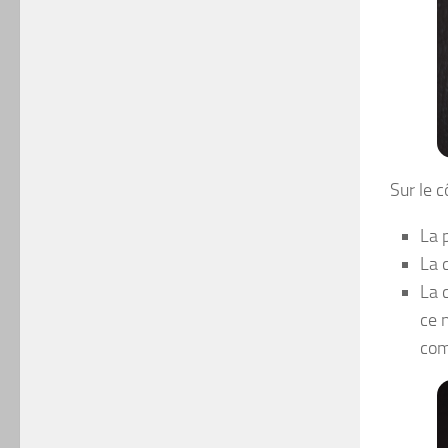
Sur le c
La 
La 
La 
ce 
com