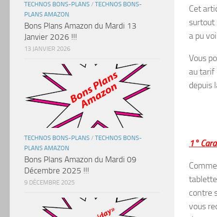
TECHNOS BONS-PLANS
/
TECHNOS BONS-
Cet arti
PLANS AMAZON
surtout 
Bons Plans Amazon du Mardi 13
a pu voi
Janvier 2026 !!!
13 JANVIER 2026
Vous po
au tarif
depuis 
TECHNOS BONS-PLANS
/
TECHNOS BONS-
1° Carac
PLANS AMAZON
Bons Plans Amazon du Mardi 09
Comme j
Décembre 2025 !!!
tablett
9 DÉCEMBRE 2025
contre s
vous re