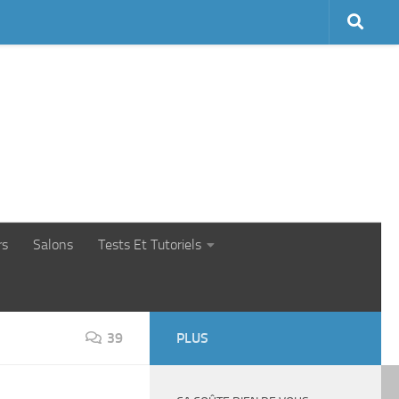
rs
Salons
Tests Et Tutoriels
39
PLUS