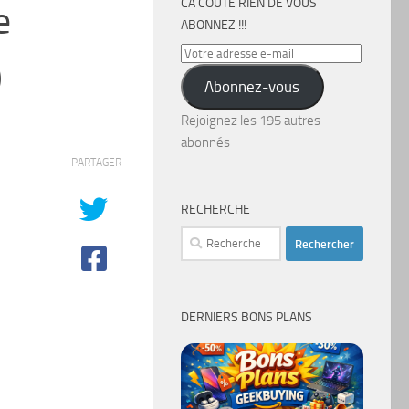
CA COÛTE RIEN DE VOUS
e
ABONNEZ !!!
Votre
)
adresse
Abonnez-vous
e-
mail
Rejoignez les 195 autres
abonnés
PARTAGER
RECHERCHE
Rechercher :
DERNIERS BONS PLANS