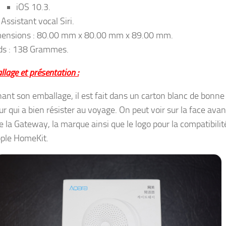
iOS 10.3.
Assistant vocal Siri.
ensions : 80.00 mm x 80.00 mm x 89.00 mm.
ds : 138 Grammes.
lage et présentation :
ant son emballage, il est fait dans un carton blanc de bonne
ur qui a bien résister au voyage. On peut voir sur la face ava
e la Gateway, la marque ainsi que le logo pour la compatibilit
ple HomeKit.