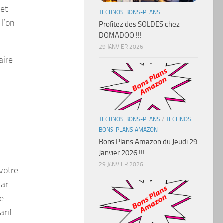
 et
TECHNOS BONS-PLANS
 l’on
Profitez des SOLDES chez
DOMADOO !!!
29 JANVIER 2026
aire
TECHNOS BONS-PLANS
/
TECHNOS
BONS-PLANS AMAZON
Bons Plans Amazon du Jeudi 29
Janvier 2026 !!!
29 JANVIER 2026
 votre
Par
je
arif