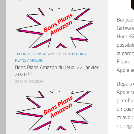
Bonjour 
Gateway
HomeKit
possibi
la gamm
TECHNOS BONS-PLANS
/
TECHNOS BONS-
PLANS AMAZON
Fibaro, 
Bons Plans Amazon du Jeudi 22 Janvier
Apple e
2026 !!!
22 JANVIER 2026
Depuis 
Apple c
platefo
uniquem
m’avoir
ne regr