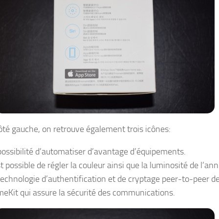
côté gauche, on retrouve également trois icônes:
possibilité d’automatiser d’avantage d’équipements.
st possible de régler la couleur ainsi que la luminosité de l’an
technologie d’authentification et de cryptage peer-to-peer d
eKit qui assure la sécurité des communications.