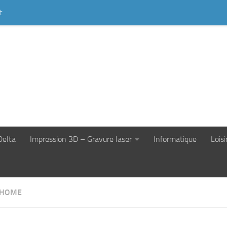
t
Delta
Impression 3D – Gravure laser
Informatique
Loisi
 HOME