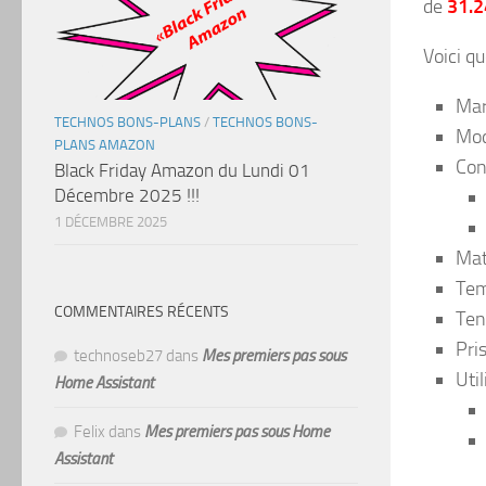
de
31.2
Voici q
Mar
TECHNOS BONS-PLANS
/
TECHNOS BONS-
Mod
PLANS AMAZON
Con
Black Friday Amazon du Lundi 01
Décembre 2025 !!!
1 DÉCEMBRE 2025
Mat
Tem
COMMENTAIRES RÉCENTS
Ten
Pri
technoseb27
dans
Mes premiers pas sous
Util
Home Assistant
Felix
dans
Mes premiers pas sous Home
Assistant