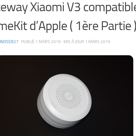
eway Xiaomi V3 compatibl
eKit d’Apple ( 1ère Partie 
HNOSEB27
· PUBLIÉ
1 MARS 2019
· MIS À JOUR
1 MARS 2019