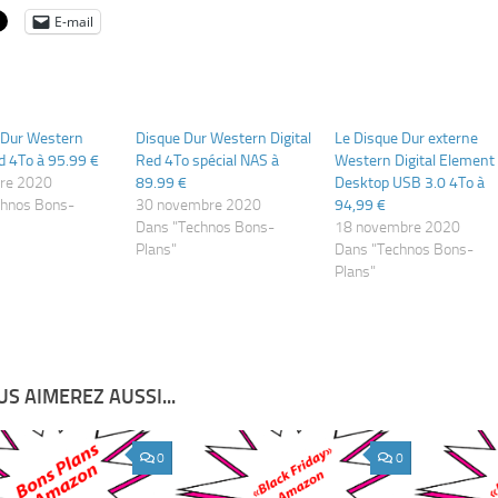
E-mail
 Dur Western
Disque Dur Western Digital
Le Disque Dur externe
ed 4To à 95.99 €
Red 4To spécial NAS à
Western Digital Element
re 2020
89.99 €
Desktop USB 3.0 4To à
chnos Bons-
30 novembre 2020
94,99 €
Dans "Technos Bons-
18 novembre 2020
Plans"
Dans "Technos Bons-
Plans"
S AIMEREZ AUSSI...
0
0