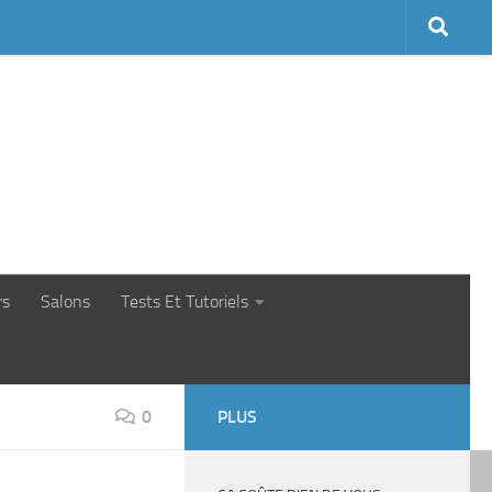
rs
Salons
Tests Et Tutoriels
0
PLUS