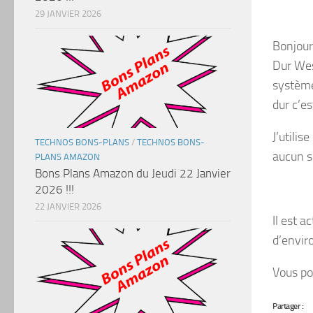
29 JANVIER 2026
Bonjour 
Dur Wes
système
dur c’es
J’utili
TECHNOS BONS-PLANS
/
TECHNOS BONS-
aucun s
PLANS AMAZON
Bons Plans Amazon du Jeudi 22 Janvier
2026 !!!
22 JANVIER 2026
Il est a
d’envi
Vous po
Partager :