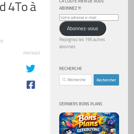
CA COÛTE RIEN DE VOUS
d 4To à
ABONNEZ !!!
Votre
adresse
Abonnez-vous
e-
mail
Rejoignez les 195 autres
20
abonnés
PARTAGER
RECHERCHE
Rechercher :
DERNIERS BONS PLANS