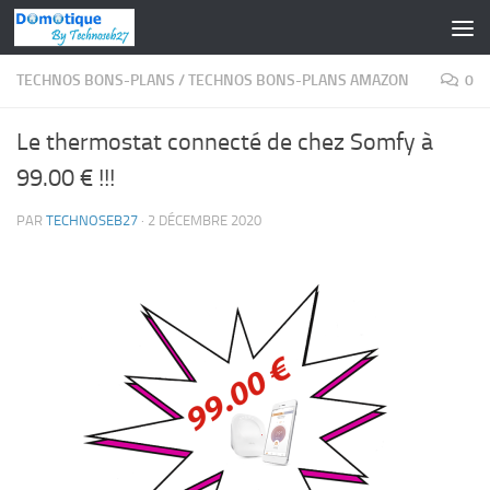
Skip to content
TECHNOS BONS-PLANS
/
TECHNOS BONS-PLANS AMAZON
0
Le thermostat connecté de chez Somfy à
99.00 € !!!
PAR
TECHNOSEB27
·
2 DÉCEMBRE 2020