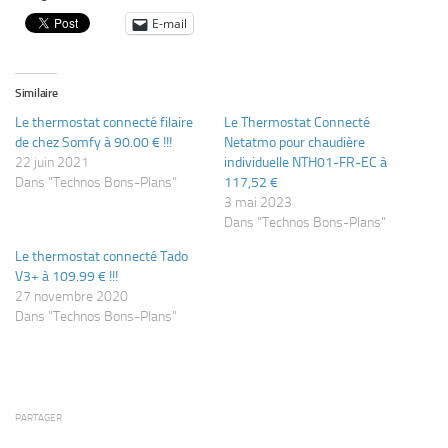
E-mail
Similaire
Le thermostat connecté filaire
Le Thermostat Connecté
de chez Somfy à 90.00 € !!!
Netatmo pour chaudière
22 juin 2021
individuelle NTH01-FR-EC à
Dans "Technos Bons-Plans"
117,52 €
3 mai 2023
Dans "Technos Bons-Plans"
Le thermostat connecté Tado
V3+ à 109.99 € !!!
27 novembre 2020
Dans "Technos Bons-Plans"
PARTAGER