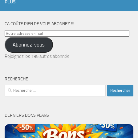
PLUS
CA COÛTE RIEN DE VOUS ABONNEZ !!!
Votre
adresse
Abonnez-vous
e-
mail
Rejoignez les 195 autres abonnés
RECHERCHE
Rechercher :
DERNIERS BONS PLANS