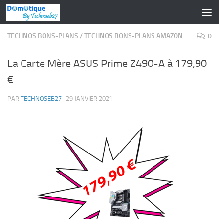
Skip to content
TECHNOS BONS-PLANS
/
TECHNOS BONS-PLANS AMAZON
0
La Carte Mère ASUS Prime Z490-A à 179,90
€
PAR
TECHNOSEB27
·
29 JANVIER 2021