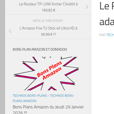
Le 
Le Routeur TP-LINK Archer C5400X à
169,82 €
ada
ARTICLE PRÉCÉDENT
L’Amazon Fire TV Stick 4K Ultra HD à
39.99 € !!!
PAR
TEC
BONS PLAN AMAZON ET DOMADOO
TECHNOS BONS-PLANS
/
TECHNOS BONS-
PLANS AMAZON
Bons Plans Amazon du Jeudi 29 Janvier
2026 !!!