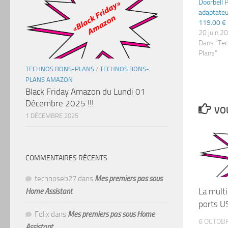
Doorbell 
adaptateu
119.00 €
20 juin 2
Dans "Te
Plans"
TECHNOS BONS-PLANS
/
TECHNOS BONS-
PLANS AMAZON
Black Friday Amazon du Lundi 01
Décembre 2025 !!!
VOU
1 DÉCEMBRE 2025
COMMENTAIRES RÉCENTS
technoseb27
dans
Mes premiers pas sous
La mult
Home Assistant
ports US
Felix
dans
Mes premiers pas sous Home
6 OCTOB
Assistant