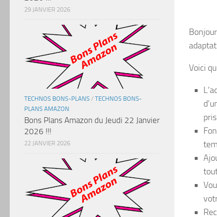
29 JANVIER 2026
Bonjour
adaptat
Voici q
L’a
TECHNOS BONS-PLANS
/
TECHNOS BONS-
d’u
PLANS AMAZON
pri
Bons Plans Amazon du Jeudi 22 Janvier
Fon
2026 !!!
tem
22 JANVIER 2026
Ajo
tou
Vou
vot
Rec