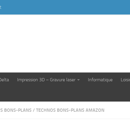
t
Delta
Impression 3D – Gravure laser
Informatique
Loisi
S BONS-PLANS
/
TECHNOS BONS-PLANS AMAZON