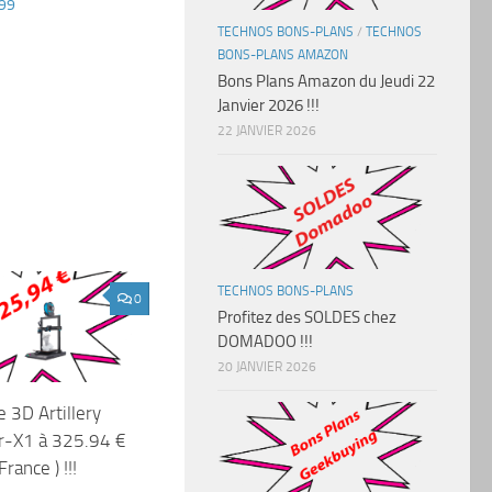
,99
TECHNOS BONS-PLANS
/
TECHNOS
BONS-PLANS AMAZON
Bons Plans Amazon du Jeudi 22
Janvier 2026 !!!
22 JANVIER 2026
TECHNOS BONS-PLANS
0
Profitez des SOLDES chez
DOMADOO !!!
20 JANVIER 2026
 3D Artillery
r-X1 à 325.94 €
rance ) !!!