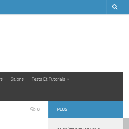
rs
Salons
Tests Et Tutoriels
0
PLUS