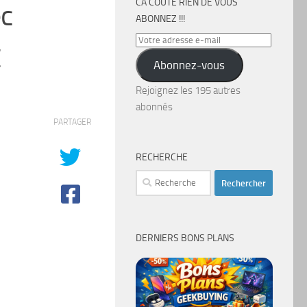
CA COÛTE RIEN DE VOUS
ec
ABONNEZ !!!
Votre
€
adresse
Abonnez-vous
e-
mail
Rejoignez les 195 autres
abonnés
PARTAGER
RECHERCHE
Rechercher :
DERNIERS BONS PLANS