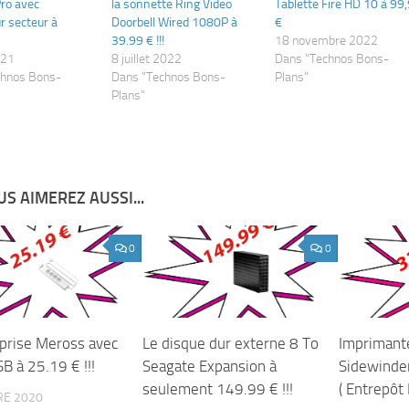
Pro avec
la sonnette Ring Video
Tablette Fire HD 10 à 99
r secteur à
Doorbell Wired 1080P à
€
39.99 € !!!
18 novembre 2022
021
8 juillet 2022
Dans "Technos Bons-
chnos Bons-
Dans "Technos Bons-
Plans"
Plans"
S AIMEREZ AUSSI...
0
0
iprise Meross avec
Le disque dur externe 8 To
Imprimante
B à 25.19 € !!!
Seagate Expansion à
Sidewinde
seulement 149.99 € !!!
( Entrepôt F
RE 2020