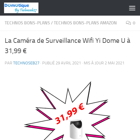
Skip to content
TECHNOS BONS-PLANS
/
TECHNOS BONS-PLANS AMAZON
0
La Caméra de Surveillance Wifi Yi Dome U à
31,99 €
PAR
TECHNOSEB27
· PUBLIÉ
29 AVRIL 2021
· MIS À JOUR
2 MAI 2021