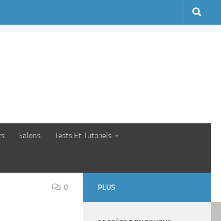
rs
Salons
Tests Et Tutoriels
0
PLUS