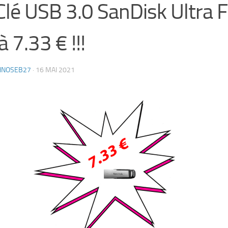
Clé USB 3.0 SanDisk Ultra F
à 7.33 € !!!
HNOSEB27
·
16 MAI 2021