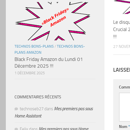
Le disq
Crucial
!!!
27 NOVE
TECHNOS BONS-PLANS
/
TECHNOS BONS-
PLANS AMAZON
Black Friday Amazon du Lundi 01
Décembre 2025 !!!
LAISS
1 DÉCEMBRE 2025
Comm
COMMENTAIRES RÉCENTS
technoseb27
dans
Mes premiers pas sous
Home Assistant
Nom
*
Felix
dans
Mes premiers pas sous Home