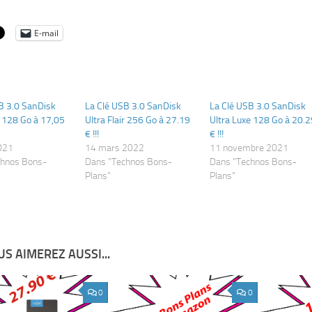
E-mail
B 3.0 SanDisk
La Clé USB 3.0 SanDisk
La Clé USB 3.0 SanDisk
ir 128 Go à 17,05
Ultra Flair 256 Go à 27.19
Ultra Luxe 128 Go à 20.2
€ !!!
€ !!!
021
14 mars 2022
11 novembre 2021
chnos Bons-
Dans "Technos Bons-
Dans "Technos Bons-
Plans"
Plans"
S AIMEREZ AUSSI...
0
0