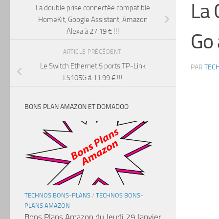
La 
La double prise connectée compatible
HomeKit, Google Assistant, Amazon
Alexa à 27.19 € !!!
Go 
ARTICLE PRÉCÉDENT
Le Switch Ethernet 5 ports TP-Link
PAR
TEC
LS105G à 11.99 € !!!
BONS PLAN AMAZON ET DOMADOO
TECHNOS BONS-PLANS
/
TECHNOS BONS-
PLANS AMAZON
Bons Plans Amazon du Jeudi 29 Janvier