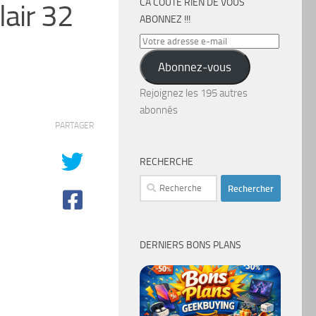
CA COÛTE RIEN DE VOUS
lair 32
ABONNEZ !!!
Votre
adresse
Abonnez-vous
e-
mail
Rejoignez les 195 autres
abonnés
PARTAGER
RECHERCHE
Rechercher :
DERNIERS BONS PLANS