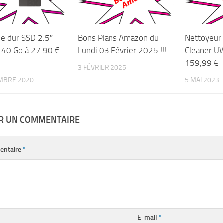
ue dur SSD 2.5″
Bons Plans Amazon du
Nettoyeur 
 240 Go à 27.90 €
Lundi 03 Février 2025 !!!
Cleaner U
159,99 €
3 FÉVRIER 2025
MBRE 2020
5 MAI 2023
ER UN COMMENTAIRE
entaire
*
E-mail
*