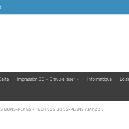
t
Delta
Impression 3D – Gravure laser
Informatique
Loisi
S BONS-PLANS
/
TECHNOS BONS-PLANS AMAZON