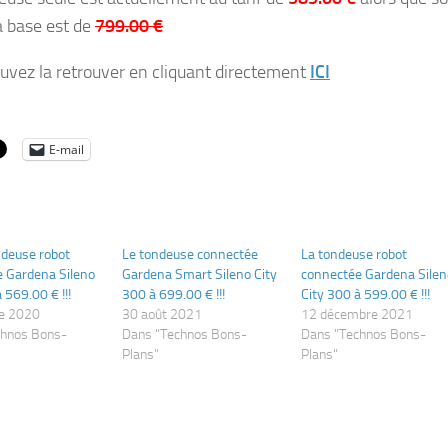
la base est de
799.00 €
uvez la retrouver en cliquant directement
ICI
E-mail
ndeuse robot
Le tondeuse connectée
La tondeuse robot
 Gardena Sileno
Gardena Smart Sileno City
connectée Gardena Silen
 569.00 € !!!
300 à 699.00 € !!!
City 300 à 599.00 € !!!
re 2020
30 août 2021
12 décembre 2021
chnos Bons-
Dans "Technos Bons-
Dans "Technos Bons-
Plans"
Plans"