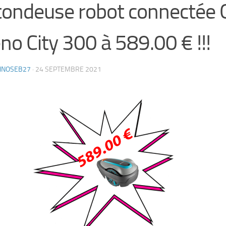
tondeuse robot connectée
eno City 300 à 589.00 € !!!
HNOSEB27
·
24 SEPTEMBRE 2021