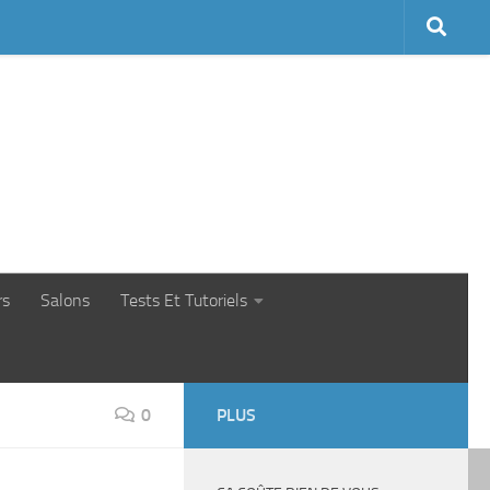
rs
Salons
Tests Et Tutoriels
0
PLUS