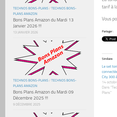
tarif à 
TECHNOS BONS-PLANS
/
TECHNOS BONS-
PLANS AMAZON
Vous po
Bons Plans Amazon du Mardi 13
Janvier 2026 !!!
Partager :
13 JANVIER 2026
Similaire
Le set to
connectée
City 300 à
TECHNOS BONS-PLANS
/
TECHNOS BONS-
14 octob
PLANS AMAZON
Dans "Te
Bons Plans Amazon du Mardi 09
Plans"
Décembre 2025 !!!
9 DÉCEMBRE 2025