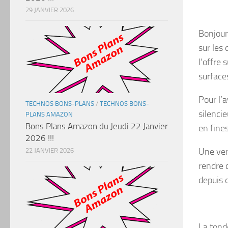
29 JANVIER 2026
Bonjour
sur les 
l’offre
surface
Pour l’
TECHNOS BONS-PLANS
/
TECHNOS BONS-
silenci
PLANS AMAZON
Bons Plans Amazon du Jeudi 22 Janvier
en fines
2026 !!!
Une ver
22 JANVIER 2026
rendre 
depuis 
La tond