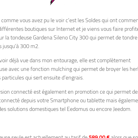
 comme vous avez pu le voir c’est les Soldes qui ont comme
différentes boutiques sur Internet et je viens vous faire profit
 sur la tondeuse Gardena Sileno City 300 qui permet de tondre
s jusqu’à 300 m2.
avoir déjà vue dans mon entourage, elle est complètement
euse avec une fonction mulching qui permet de broyer les he
 particules qui sert ensuite d’engrais.
sion connecté est également en promotion ce qui permet de
connecté depuis votre Smartphone ou tablette mais égalem
des solutions domestiques tel Eedomus ou encore Jeedom.
euse seule est actuellement au tarif de
589.00 €
alors que s