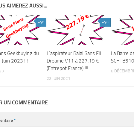
S AIMEREZ AUSSI...
0
0
ans Geekbuying du
L’aspirateur Balai Sans Fil
La Barre d
 Juin 2023 !!!
Dreame V11 à 227.19 €
SCHTB510
(Entrepot France) !!!
023
8 DÉCEMBR
22 JUIN 2021
ER UN COMMENTAIRE
entaire
*