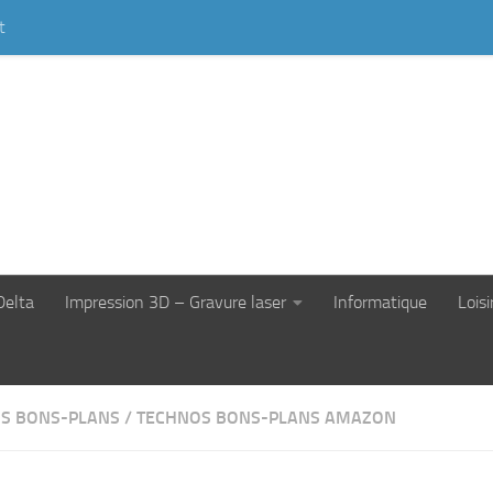
t
Delta
Impression 3D – Gravure laser
Informatique
Loisi
S BONS-PLANS
/
TECHNOS BONS-PLANS AMAZON