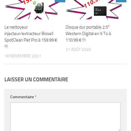
Le nettoyeur
Disque dur portable 2.5″
injecteur/extracteur Bissell
Western Digital en 5 To à
SpotClean Pet Pro à 159.99 €
110.99 € !!!
!!!
21 AOÛT 2020
18 NOVEMBRE 2021
LAISSER UN COMMENTAIRE
Commentaire
*