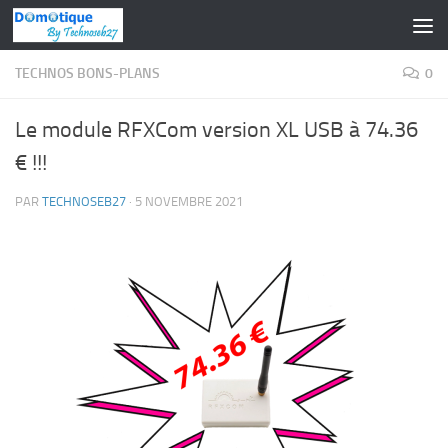
Skip to content
TECHNOS BONS-PLANS
0
Le module RFXCom version XL USB à 74.36
€ !!!
PAR
TECHNOSEB27
·
5 NOVEMBRE 2021