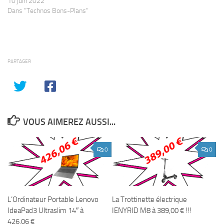
10 juin 2022
Dans "Technos Bons-Plans"
PARTAGER
VOUS AIMEREZ AUSSI...
0
0
L’Ordinateur Portable Lenovo
La Trottinette électrique
IdeaPad3 Ultraslim 14″ à
IENYRID M8 à 389,00 € !!!
426,06 €