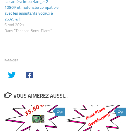
La caméra Imou Ranger 2
1080P et motorisée compatible
avec les assistants vocaux à
25.49 € !!!
6 mai 2021
Dans "Technos Bons-Plans"
PARTAGER
VOUS AIMEREZ AUSSI...
0
0