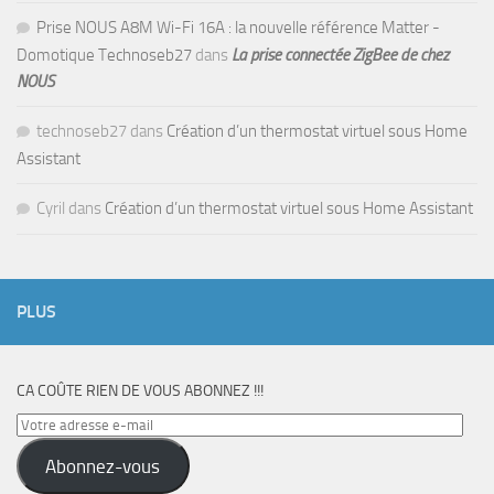
Prise NOUS A8M Wi-Fi 16A : la nouvelle référence Matter -
Domotique Technoseb27
dans
La prise connectée ZigBee de chez
NOUS
technoseb27
dans
Création d’un thermostat virtuel sous Home
Assistant
Cyril
dans
Création d’un thermostat virtuel sous Home Assistant
PLUS
CA COÛTE RIEN DE VOUS ABONNEZ !!!
Votre
adresse
Abonnez-vous
e-