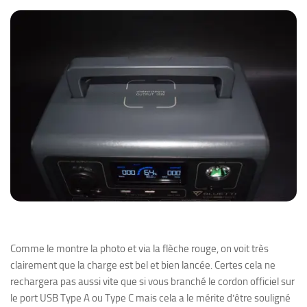
Comme le montre la photo et via la flèche rouge, on voit très
clairement que la charge est bel et bien lancée. Certes cela ne
rechargera pas aussi vite que si vous branché le cordon officiel sur
le port USB Type A ou Type C mais cela a le mérite d’être souligné