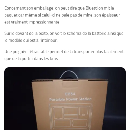
Concernant son emballage, on peut dire que Bluetti on mit le
paquet car même si celui-ci ne paie pas de mine, son épaisseur
est vraiment impressionnante.
Sur le devant de la boite, on voit le schéma de la batterie ainsi que
le modèle qui est à l’intérieur.
Une poignée rétractable permet de la transporter plus facilement
que de la porter dans les bras.