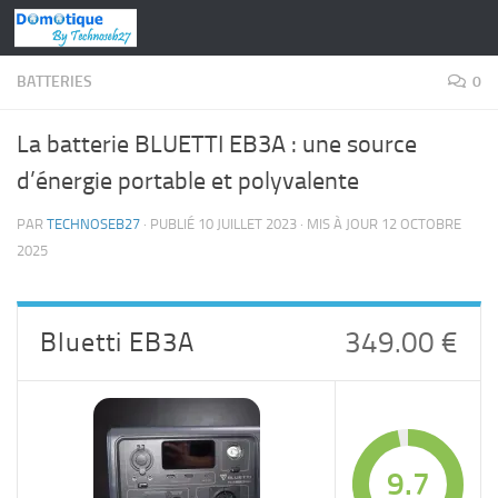
Skip to content
BATTERIES
0
La batterie BLUETTI EB3A : une source
d’énergie portable et polyvalente
PAR
TECHNOSEB27
· PUBLIÉ
10 JUILLET 2023
· MIS À JOUR
12 OCTOBRE
2025
Bluetti EB3A
349.00 €
9.7