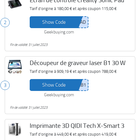
Écran de contrôle Creality Sonic Pad
Tarif d'origine à
180,00 €
et après coupon
115,00 €
Show Code
2
Geekbuying.com
Fin de validité: 31 juillet 2023
Découpeur de graveur laser B1 30 W
Tarif d'origine à
909,19 €
et après coupon
788,00 €
Show Code
3
Geekbuying.com
Fin de validité: 31 juillet 2023
Imprimante 3D QIDI Tech X-Smart 3
Tarif d'origine à
449,00 €
et après coupon
419,00 €