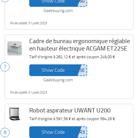
Show Code
Geekbuying.com
Fin de validité: 31 juillet 2023
Cadre de bureau ergonomique réglable
en hauteur électrique ACGAM ET225E
Tarif d'origine à
282,12 €
et après coupon
249,00 €
7
Show Code
Geekbuying.com
Fin de validité: 31 juillet 2023
Robot aspirateur UWANT U200
Tarif d'origine à
591,56 €
et après coupon
564,26 €
Show Code
8