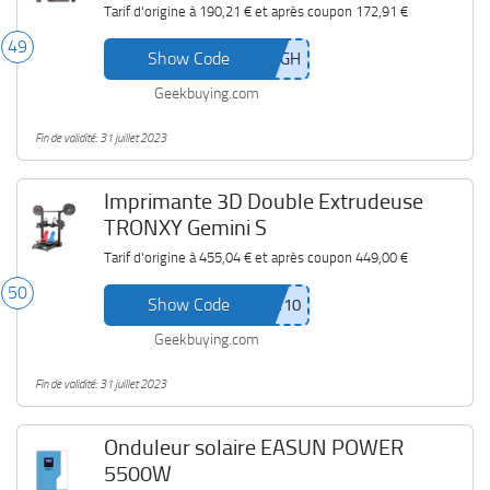
Zhiyun Smooth 5
Tarif d'origine à
190,21 €
et après coupon
172,91 €
49
Show Code
Geekbuying.com
Fin de validité: 31 juillet 2023
Imprimante 3D Double Extrudeuse
TRONXY Gemini S
Tarif d'origine à
455,04 €
et après coupon
449,00 €
50
Show Code
Geekbuying.com
Fin de validité: 31 juillet 2023
Onduleur solaire EASUN POWER
5500W