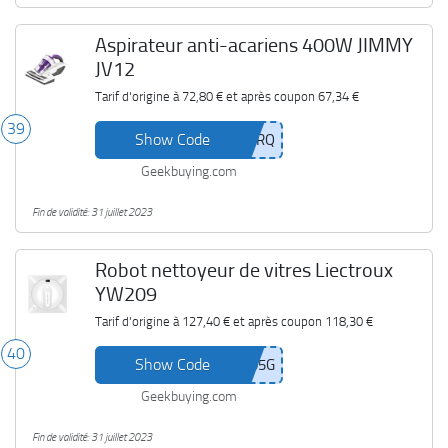
Aspirateur anti-acariens 400W JIMMY
JV12
Tarif d'origine à
72,80 €
et après coupon
67,34 €
39
Show Code
Geekbuying.com
Fin de validité: 31 juillet 2023
Robot nettoyeur de vitres Liectroux
YW209
Tarif d'origine à
127,40 €
et après coupon
118,30 €
40
Show Code
Geekbuying.com
Fin de validité: 31 juillet 2023