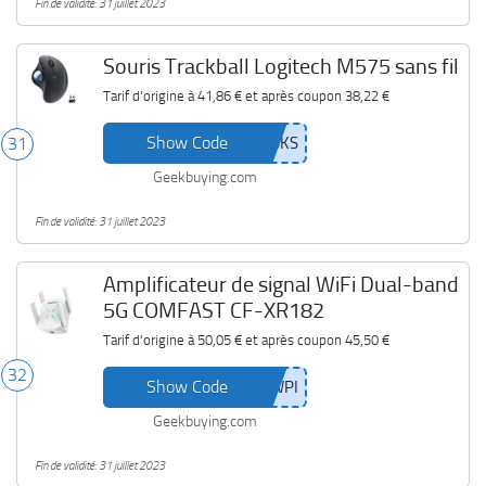
Fin de validité: 31 juillet 2023
Souris Trackball Logitech M575 sans fil
Tarif d'origine à
41,86 €
et après coupon
38,22 €
Show Code
31
Geekbuying.com
Fin de validité: 31 juillet 2023
Amplificateur de signal WiFi Dual-band
5G COMFAST CF-XR182
Tarif d'origine à
50,05 €
et après coupon
45,50 €
32
Show Code
Geekbuying.com
Fin de validité: 31 juillet 2023