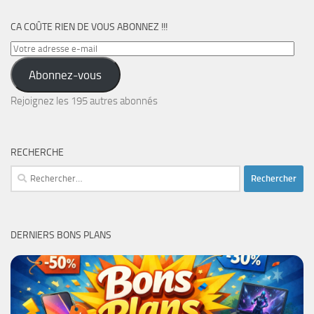
CA COÛTE RIEN DE VOUS ABONNEZ !!!
Votre
adresse
Abonnez-vous
e-
mail
Rejoignez les 195 autres abonnés
RECHERCHE
Rechercher :
DERNIERS BONS PLANS