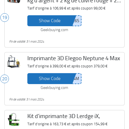
kg d'argent + 2 kg de cuivre rouge + 2
kg de vert foncé)
Tarif d'origine à
106,99 €
et après coupon
99,00 €
19
Show Code
Geekbuying.com
Fin de validité: 31 mars 2024
Imprimante 3D Elegoo Neptune 4 Max
Tarif d'origine à
399,00 €
et après coupon
379,00 €
Show Code
20
Geekbuying.com
Fin de validité: 31 mars 2024
Kit d'imprimante 3D Lerdge iX,
Tarif d'origine à
163,73 €
et après coupon
154,99 €