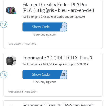
Filament Creality Ender-PLA Pro
(PLA+) 3 kg (gris - bleu - arc-en-ciel)
Tarif d'origine à
45,00 €
et après coupon
39,00 €
13
Show Code
Geekbuying.com
Fin de validité: 31 mars 2024
Imprimante 3D QIDI TECH X-Plus 3
Tarif d'origine à
679,00 €
et après coupon
669,00 €
Show Code
14
Geekbuying.com
Fin de validité: 31 mars 2024
Scanner 3D Creality CR-Scan Ferret