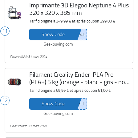
Imprimante 3D Elegoo Neptune 4 Plus
320 x 320 x 385 mm
Tarif d'origine à
349,99 €
et après coupon
299,00 €
11
Show Code
Geekbuying.com
Fin de validité: 31 mars 2024
Filament Creality Ender-PLA Pro
(PLA+) 5 kg (orange - blanc - gris - noir
- rouge)
Tarif d'origine à
69,99 €
et après coupon
61,00 €
12
Show Code
Geekbuying.com
Fin de validité: 31 mars 2024