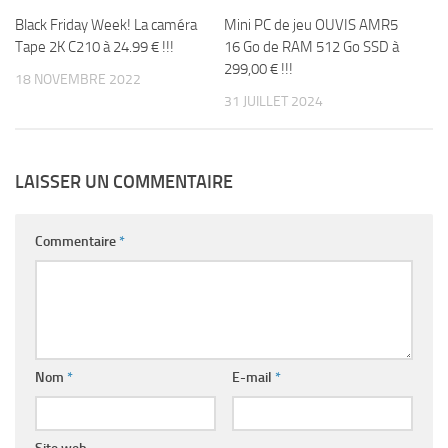
Black Friday Week! La caméra
Mini PC de jeu OUVIS AMR5
Tape 2K C210 à 24.99 € !!!
16 Go de RAM 512 Go SSD à
299,00 € !!!
18 NOVEMBRE 2022
31 JUILLET 2024
LAISSER UN COMMENTAIRE
Commentaire
*
Nom
*
E-mail
*