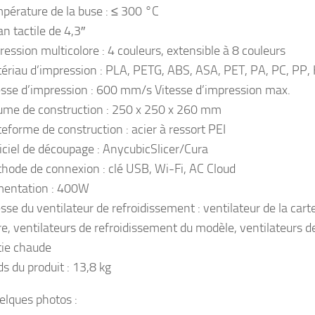
pérature de la buse : ≤ 300 °C
an tactile de 4,3″
ression multicolore : 4 couleurs, extensible à 8 couleurs
ériau d’impression : PLA, PETG, ABS, ASA, PET, PA, PC, PP,
esse d’impression : 600 mm/s Vitesse d’impression max.
ume de construction : 250 x 250 x 260 mm
teforme de construction : acier à ressort PEI
iciel de découpage : AnycubicSlicer/Cura
hode de connexion : clé USB, Wi-Fi, AC Cloud
mentation :
400W
esse du ventilateur de refroidissement : ventilateur de la cart
e, ventilateurs de refroidissement du modèle, ventilateurs de
tie chaude
ds du produit : 13,8 kg
uelques photos :