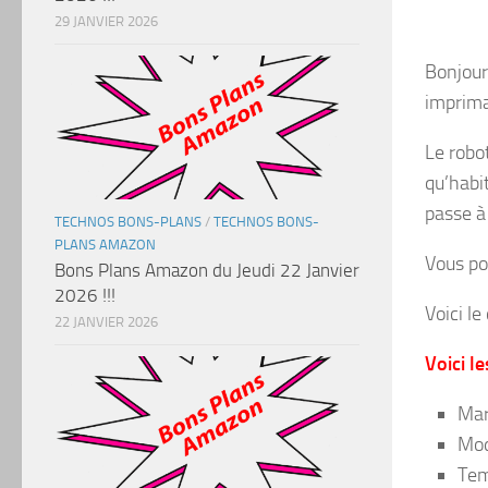
29 JANVIER 2026
Bonjour 
imprima
Le robo
qu’habi
passe 
TECHNOS BONS-PLANS
/
TECHNOS BONS-
PLANS AMAZON
Vous po
Bons Plans Amazon du Jeudi 22 Janvier
2026 !!!
Voici le
22 JANVIER 2026
Voici l
Mar
Mod
Tem