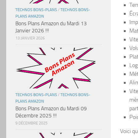
Tem
TECHNOS BONS-PLANS
/
TECHNOS BONS-
Écr
PLANS AMAZON
Imp
Bons Plans Amazon du Mardi 13
Janvier 2026 !!!
Mat
13 JANVIER 2026
Vit
Vol
Pla
Log
Mét
Ali
Vit
TECHNOS BONS-PLANS
/
TECHNOS BONS-
mèr
PLANS AMAZON
par
Bons Plans Amazon du Mardi 09
Décembre 2025 !!!
Poi
9 DÉCEMBRE 2025
Voici q