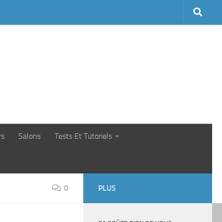
rs
Salons
Tests Et Tutoriels
0
PLUS