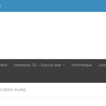
t
Delta
Impression 3D – Gravure laser
Informatique
Loisi
S BONS-PLANS