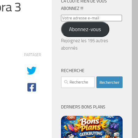
CA COÛTE RIEN DE VOUS
ra 3
ABONNEZ !!!
Votre
adresse
Abonnez-vous
e-
mail
Rejoignez les 195 autres
abonnés
PARTAGER
RECHERCHE
Rechercher :
DERNIERS BONS PLANS