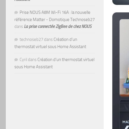
Prise NOUS A8M Wi-Fi 16A : la nouvelle
référence Matter - Domotique Technoseb27
dans
La prise connectée ZigBee de chez NOUS
technoseb27
dans
Création d’un
thermostat virtuel sous Home Assistant
Cyril
dans
Création d’un thermostat virtuel
sous Home Assistant