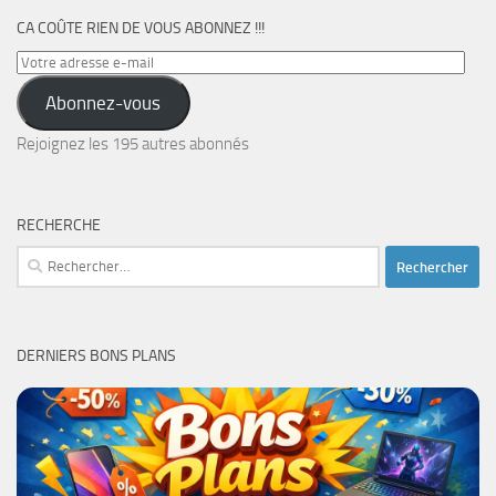
CA COÛTE RIEN DE VOUS ABONNEZ !!!
Votre
adresse
Abonnez-vous
e-
mail
Rejoignez les 195 autres abonnés
RECHERCHE
Rechercher :
DERNIERS BONS PLANS