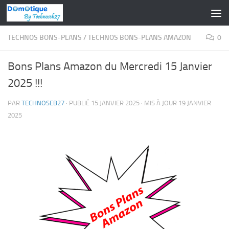
Skip to content
TECHNOS BONS-PLANS
/
TECHNOS BONS-PLANS AMAZON
0
Bons Plans Amazon du Mercredi 15 Janvier
2025 !!!
PAR
TECHNOSEB27
· PUBLIÉ
15 JANVIER 2025
· MIS À JOUR
19 JANVIER
2025