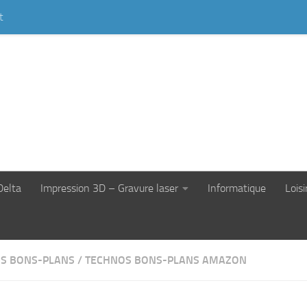
t
Delta
Impression 3D – Gravure laser
Informatique
Loisi
S BONS-PLANS
/
TECHNOS BONS-PLANS AMAZON