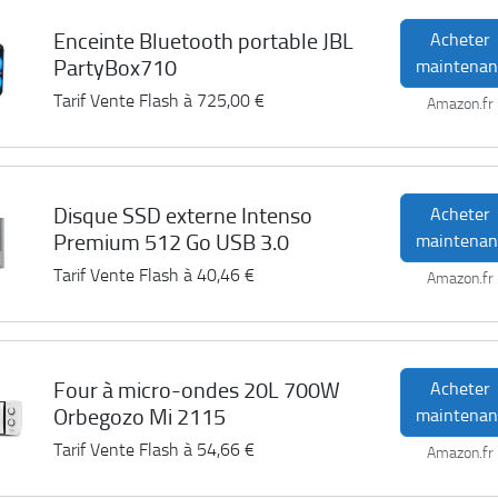
Enceinte Bluetooth portable JBL
Acheter
PartyBox710
maintenan
Tarif Vente Flash à
725,00 €
Amazon.fr
Disque SSD externe Intenso
Acheter
Premium 512 Go USB 3.0
maintenan
Tarif Vente Flash à
40,46 €
Amazon.fr
Four à micro-ondes 20L 700W
Acheter
Orbegozo Mi 2115
maintenan
Tarif Vente Flash à
54,66 €
Amazon.fr