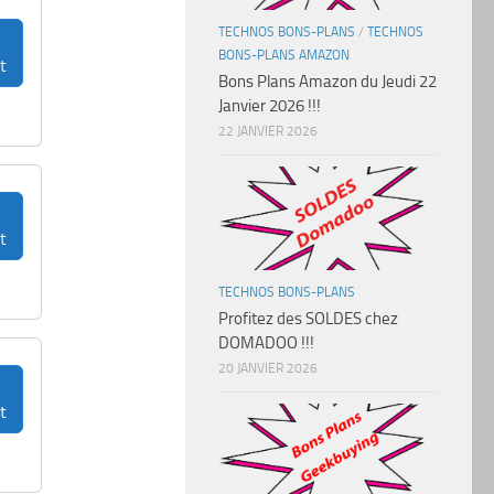
TECHNOS BONS-PLANS
/
TECHNOS
BONS-PLANS AMAZON
t
Bons Plans Amazon du Jeudi 22
Janvier 2026 !!!
22 JANVIER 2026
t
TECHNOS BONS-PLANS
Profitez des SOLDES chez
DOMADOO !!!
20 JANVIER 2026
t