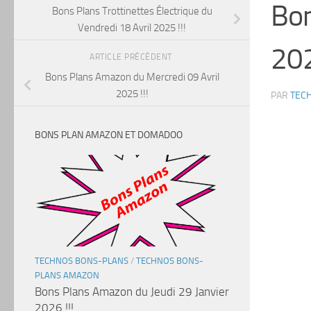
Bon
Bons Plans Trottinettes Électrique du
Vendredi 18 Avril 2025 !!!
202
ARTICLE PRÉCÉDENT
Bons Plans Amazon du Mercredi 09 Avril
2025 !!!
PAR
TEC
BONS PLAN AMAZON ET DOMADOO
TECHNOS BONS-PLANS
/
TECHNOS BONS-
PLANS AMAZON
Bons Plans Amazon du Jeudi 29 Janvier
2026 !!!