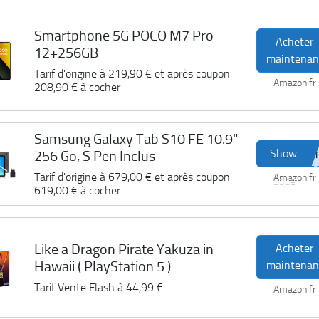
Smartphone 5G POCO M7 Pro
Acheter
12+256GB
maintenan
Tarif d'origine à
219,90 €
et après coupon
Amazon.fr
208,90 €
à cocher
Samsung Galaxy Tab S10 FE 10.9"
Show
256 Go, S Pen Inclus
Tarif d'origine à
679,00 €
et après coupon
Amazon.fr
Code
619,00 €
à cocher
Like a Dragon Pirate Yakuza in
Acheter
Hawaii ( PlayStation 5 )
maintenan
Tarif Vente Flash à
44,99 €
Amazon.fr