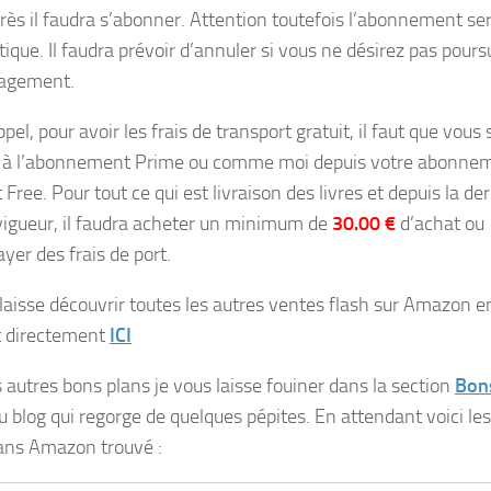
près il faudra s’abonner. Attention toutefois l’abonnement se
ique. Il faudra prévoir d’annuler si vous ne désirez pas pours
gagement.
pel, pour avoir les frais de transport gratuit, il faut que vous
 à l’abonnement Prime ou comme moi depuis votre abonne
 Free. Pour tout ce qui est livraison des livres et depuis la de
 vigueur, il faudra acheter un minimum de
30.00 €
d’achat ou
yer des frais de port.
 laisse découvrir toutes les autres ventes flash sur Amazon e
t directement
ICI
s autres bons plans je vous laisse fouiner dans la section
Bon
u blog qui regorge de quelques pépites. En attendant voici les
ans Amazon trouvé :