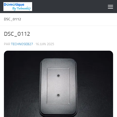
Skip to content
DSC_0112
DSC_0112
PAR
TECHNOSEB27
·
16 JUIN 2025