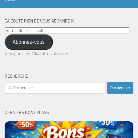
CA COÛTE RIEN DE VOUS ABONNEZ !!!
Votre
adresse
Abonnez-vous
e-
mail
Rejoignez les 194 autres abonnés
RECHERCHE
Rechercher :
DERNIERS BONS PLANS