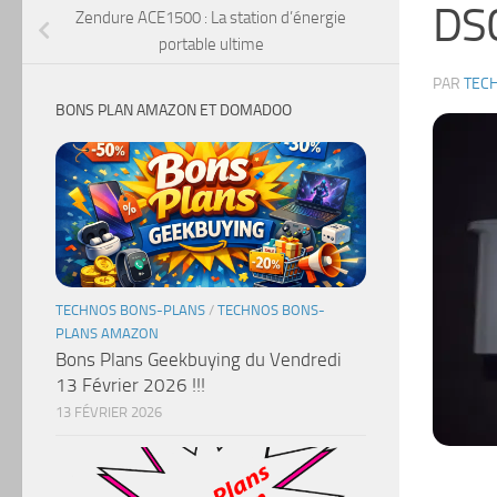
DS
Zendure ACE1500 : La station d’énergie
portable ultime
PAR
TEC
BONS PLAN AMAZON ET DOMADOO
TECHNOS BONS-PLANS
/
TECHNOS BONS-
PLANS AMAZON
Bons Plans Geekbuying du Vendredi
13 Février 2026 !!!
13 FÉVRIER 2026