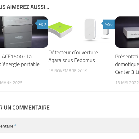
S AIMEREZ AUSSI...
0
0
Détecteur d’ouverture
 ACE1500 : La
Présentati
Aqara sous Eedomus
d’énergie portable
domotique
15 NOVEMBRE 2019
Center 3 L
EMBRE 2025
13 MAI 2022
ER UN COMMENTAIRE
entaire
*