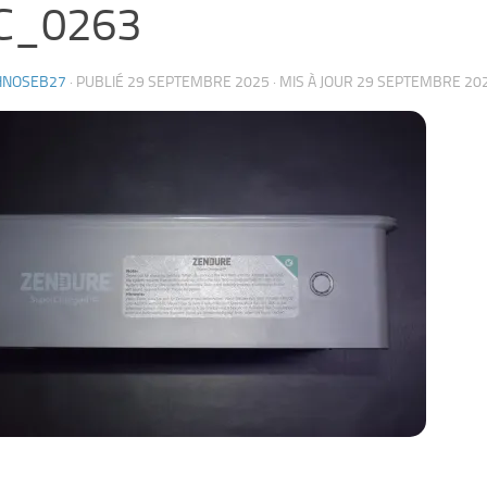
C_0263
HNOSEB27
· PUBLIÉ
29 SEPTEMBRE 2025
· MIS À JOUR
29 SEPTEMBRE 20