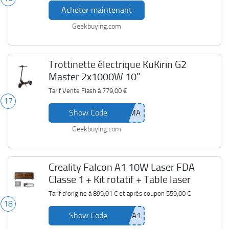
Acheter maintenant
Geekbuying.com
Trottinette électrique KuKirin G2
Master 2x1000W 10"
Tarif Vente Flash à
779,00 €
17
Show Code
Geekbuying.com
Creality Falcon A1 10W Laser FDA
Classe 1 + Kit rotatif + Table laser
Tarif d'origine à
899,01 €
et après coupon
559,00 €
18
Show Code