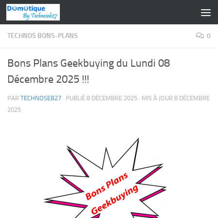
Skip to content
TECHNOS BONS-PLANS
0
Bons Plans Geekbuying du Lundi 08
Décembre 2025 !!!
PAR
TECHNOSEB27
· PUBLIÉ
8 DÉCEMBRE 2025
· MIS À JOUR
8 DÉCEMBRE
2025