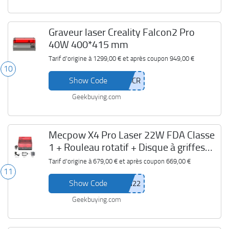
Graveur laser Creality Falcon2 Pro
40W 400*415 mm
Tarif d'origine à
1299,00 €
et après coupon
949,00 €
10
Show Code
Geekbuying.com
Mecpow X4 Pro Laser 22W FDA Classe
1 + Rouleau rotatif + Disque à griffes
Mandrin rotatif + Lit laser
Tarif d'origine à
679,00 €
et après coupon
669,00 €
11
Show Code
Geekbuying.com