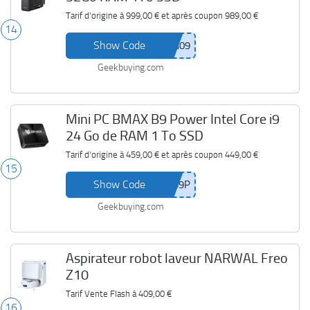
Tarif d'origine à
999,00 €
et après coupon
989,00 €
14
Show Code
Geekbuying.com
Mini PC BMAX B9 Power Intel Core i9
24 Go de RAM 1 To SSD
Tarif d'origine à
459,00 €
et après coupon
449,00 €
15
Show Code
Geekbuying.com
Aspirateur robot laveur NARWAL Freo
Z10
Tarif Vente Flash à
409,00 €
16