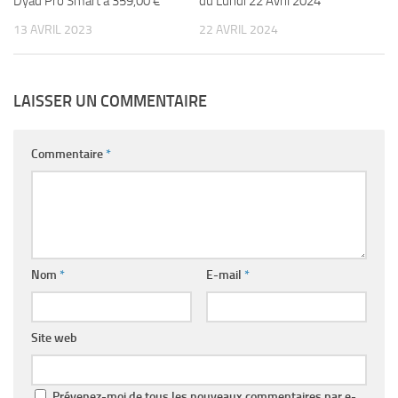
Dyad Pro Smart à 359,00 €
du Lundi 22 Avril 2024
13 AVRIL 2023
22 AVRIL 2024
LAISSER UN COMMENTAIRE
Commentaire
*
Nom
*
E-mail
*
Site web
Prévenez-moi de tous les nouveaux commentaires par e-