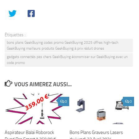
Étiquettes :
bons plans GeekBuying codes promo GeekBuying 2025 offres high-tech
GeekBuying meilleurs produits GeekBuying à prix réduit drones
gadgets connectés pas chers GeekBuying économiser sur GeekBuying avec un
code promo
VOUS AIMEREZ AUSSI...
0
0
Aspirateur Balai Roborock
Bons Plans Graveurs Lasers