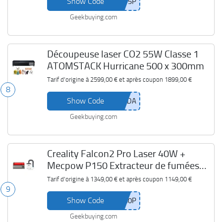
Show Code
Geekbuying.com
Découpeuse laser CO2 55W Classe 1
ATOMSTACK Hurricane 500 x 300mm
Tarif d'origine à
2599,00 €
et après coupon
1899,00 €
8
Show Code
Geekbuying.com
Creality Falcon2 Pro Laser 40W +
Mecpow P150 Extracteur de fumées
150W
Tarif d'origine à
1349,00 €
et après coupon
1149,00 €
9
Show Code
Geekbuying.com