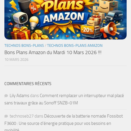
TECHNOS BONS-PLANS
/
TECHNOS BONS-PLANS AMAZON
Bons Plans Amazon du Mardi 10 Mars 2026 !!!
10 MARS 2026
COMMENTAIRES RÉCENTS
Lily Adams
dans
Comment remplacer un interrupteur mal placé
sans travaux grâce au Sonoff SNZB-01M
technoseb27
dans
Découverte de la batterie nomade Fossibot
F3600 : Une source d’énergie pratique pour vos besoins en
mobilité