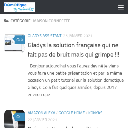
Skip to content
CATÉGORIE :
MAISON CONNECTÉE
GLADYS ASSISTANT
25 JANVIER 2021
0
Gladys la solution française qui ne
fait pas de bruit mais qui grimpe !!!
Bonjour aujourd’hui vous l’aurez deviné je viens
vous faire une petite présentation et par la même
occasion un petit tutoriel sur la solution domotique
Gladys. Cela fait quelques années, depuis 2017
environ que...
AMAZON ALEXA
/
GOOGLE HOME
/
KONYKS
1
22 JANVIER 2021