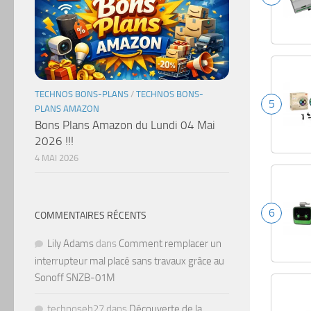
TECHNOS BONS-PLANS
/
TECHNOS BONS-
5
PLANS AMAZON
Bons Plans Amazon du Lundi 04 Mai
2026 !!!
4 MAI 2026
6
COMMENTAIRES RÉCENTS
Lily Adams
dans
Comment remplacer un
interrupteur mal placé sans travaux grâce au
Sonoff SNZB-01M
technoseb27
dans
Découverte de la