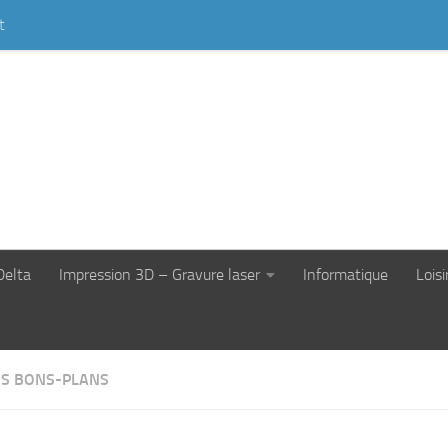
t
Delta
Impression 3D – Gravure laser
Informatique
Loisi
S BONS-PLANS