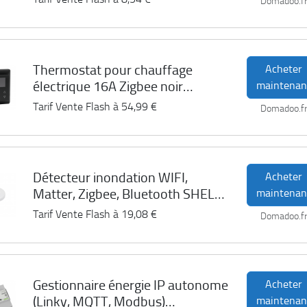
Domadoo.f
Thermostat pour chauffage
Acheter
électrique 16A Zigbee noir
maintenan
SUNRICHER
Tarif Vente Flash à
54,99 €
Domadoo.f
Détecteur inondation WIFI,
Acheter
Matter, Zigbee, Bluetooth SHELLY
maintenan
FLOOD S GEN4
Tarif Vente Flash à
19,08 €
Domadoo.f
Gestionnaire énergie IP autonome
Acheter
(Linky, MQTT, Modbus)
maintenan