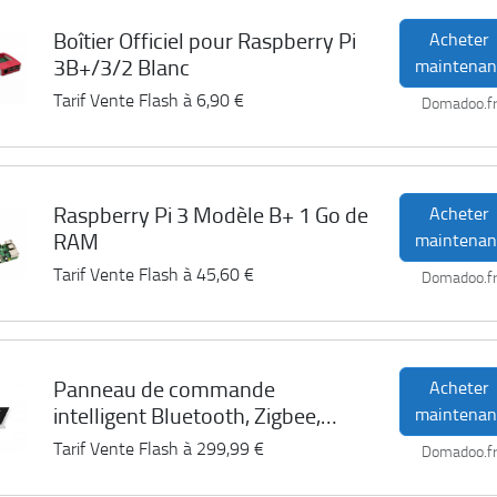
Boîtier Officiel pour Raspberry Pi
Acheter
3B+/3/2 Blanc
maintenan
Tarif Vente Flash à
6,90 €
Domadoo.f
Raspberry Pi 3 Modèle B+ 1 Go de
Acheter
RAM
maintenan
Tarif Vente Flash à
45,60 €
Domadoo.f
Panneau de commande
Acheter
intelligent Bluetooth, Zigbee,
maintenan
Matter MP-K05D AQARA S1
Tarif Vente Flash à
299,99 €
Domadoo.f