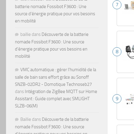
7
batterie nomade Fossibot F3600 : Une
source d’énergie pratique pour vos besoins
en mobilité
baillie
dans
Découverte de la batterie
nomade Fossibot F3600 : Une source
d’énergie pratique pour vos besoins en
8
mobilité
VMC automatique : gérer l’humidité de la
salle de bain sans effort grâce au Sonoff
SNZB-02DR2 - Domotique Technoseb27
dans
Intégration de ZigBee MQTT sur Home
9
Assistant : Guide complet avec SMLIGHT
SLZB-06(M)
Baillie
dans
Découverte de la batterie
nomade Fossibot F3600 : Une source
d’énergie pratique pour vos besoins en