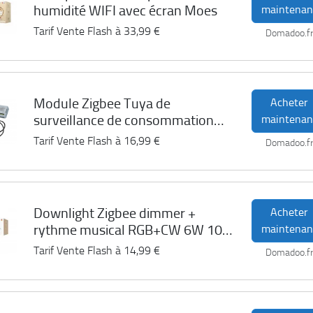
humidité WIFI avec écran Moes
maintenan
Tarif Vente Flash à
33,99 €
Domadoo.f
Module Zigbee Tuya de
Acheter
surveillance de consommation
maintenan
monophasé Moes
Tarif Vente Flash à
16,99 €
Domadoo.f
Downlight Zigbee dimmer +
Acheter
rythme musical RGB+CW 6W 10
maintenan
cm Moes
Tarif Vente Flash à
14,99 €
Domadoo.f