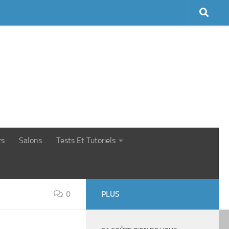
rs
Salons
Tests Et Tutoriels
0
PLUS