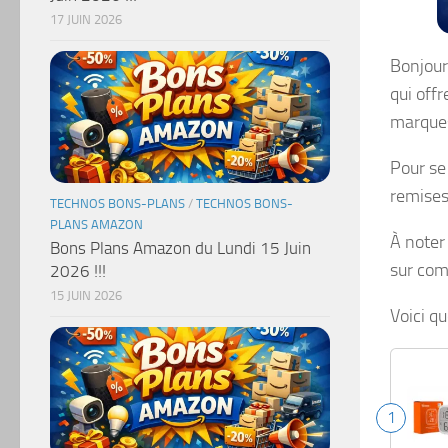
17 JUIN 2026
Bonjour
qui off
marques
Pour se
remises
TECHNOS BONS-PLANS
/
TECHNOS BONS-
PLANS AMAZON
À noter
Bons Plans Amazon du Lundi 15 Juin
sur co
2026 !!!
15 JUIN 2026
Voici qu
1