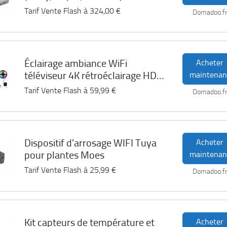
ECODEVICES 3
Tarif Vente Flash à
324,00 €
Domadoo.f
Éclairage ambiance WiFi
Acheter
téléviseur 4K rétroéclairage HDMI
maintenan
2.0 Moes
Tarif Vente Flash à
59,99 €
Domadoo.f
Dispositif d'arrosage WIFI Tuya
Acheter
pour plantes Moes
maintenan
Tarif Vente Flash à
25,99 €
Domadoo.f
Kit capteurs de température et
Acheter