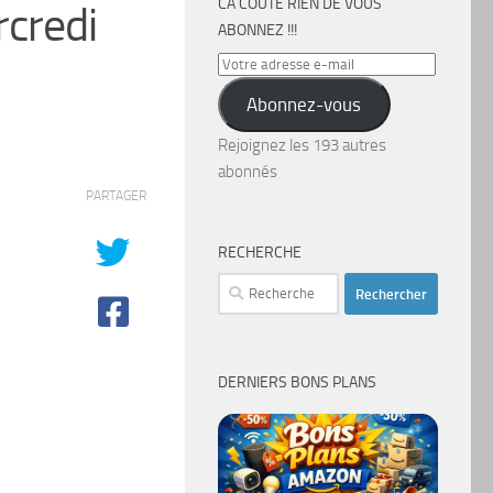
CA COÛTE RIEN DE VOUS
credi
ABONNEZ !!!
Votre
adresse
Abonnez-vous
e-
mail
Rejoignez les 193 autres
abonnés
PARTAGER
RECHERCHE
Rechercher :
DERNIERS BONS PLANS