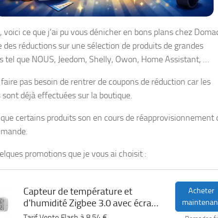
, voici ce que j’ai pu vous dénicher en bons plans chez Doma
re des réductions sur une sélection de produits de grandes
 tel que NOUS, Jeedom, Shelly, Owon, Home Assistant, …
 faire pas besoin de rentrer de coupons de réduction car les
 sont déjà effectuées sur la boutique.
 que certains produits son en cours de réapprovisionnement 
mmande.
elques promotions que je vous ai choisit :
Capteur de température et
Acheter
d'humidité Zigbee 3.0 avec écran
maintenan
SNZB-02D Sonoff
Tarif Vente Flash à
8,54 €