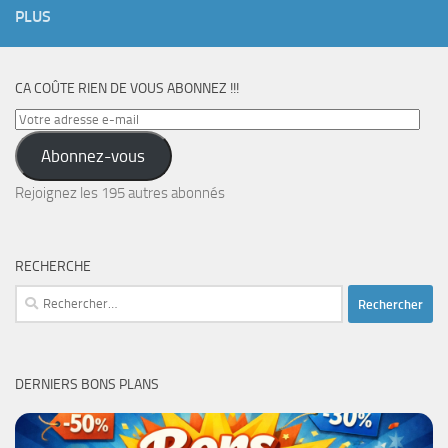
PLUS
CA COÛTE RIEN DE VOUS ABONNEZ !!!
Votre
adresse
Abonnez-vous
e-
mail
Rejoignez les 195 autres abonnés
RECHERCHE
Rechercher :
DERNIERS BONS PLANS