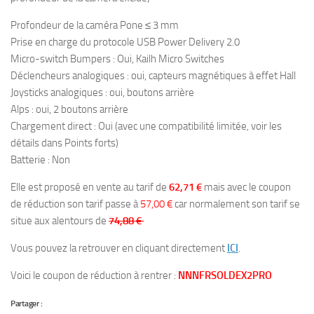
Profondeur de la c
améra Pone ≤ 3 mm
Prise en charge du protocole USB Power Delivery 2.0
Micro-switch Bumpers : Oui, Kailh Micro Switches
Déclencheurs analogiques : oui, capteurs magnétiques à effet Hall
Joysticks analogiques : oui, boutons arrière
Alps : oui, 2 boutons arrière
Chargement direct : Oui (avec une compatibilité limitée, voir les
détails dans Points forts)
Batterie : Non
Elle est proposé en vente au tarif de
62,71 €
mais avec le coupon
de réduction son tarif passe à
57,00 €
car normalement son tarif se
situe aux alentours de
74,88 €
Vous pouvez la retrouver en cliquant directement
ICI
.
Voici le coupon de réduction à rentrer :
NNNFRSOLDEX2PRO
Partager :