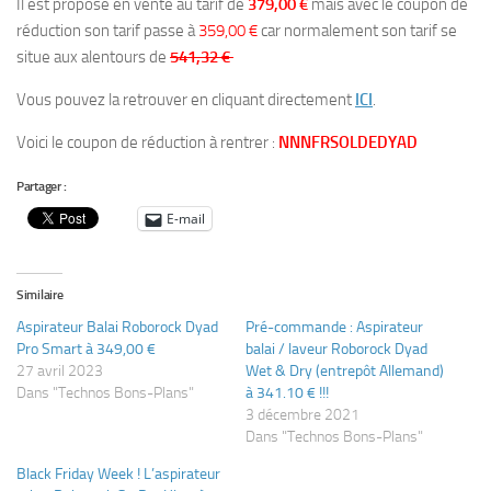
Il est proposé en vente au tarif de
379,00 €
mais avec le coupon de
réduction son tarif passe à
359,00 €
car normalement son tarif se
situe aux alentours de
541,32 €
Vous pouvez la retrouver en cliquant directement
ICI
.
Voici le coupon de réduction à rentrer :
NNNFRSOLDEDYAD
Partager :
E-mail
Similaire
Aspirateur Balai Roborock Dyad
Pré-commande : Aspirateur
Pro Smart à 349,00 €
balai / laveur Roborock Dyad
27 avril 2023
Wet & Dry (entrepôt Allemand)
Dans "Technos Bons-Plans"
à 341.10 € !!!
3 décembre 2021
Dans "Technos Bons-Plans"
Black Friday Week ! L’aspirateur