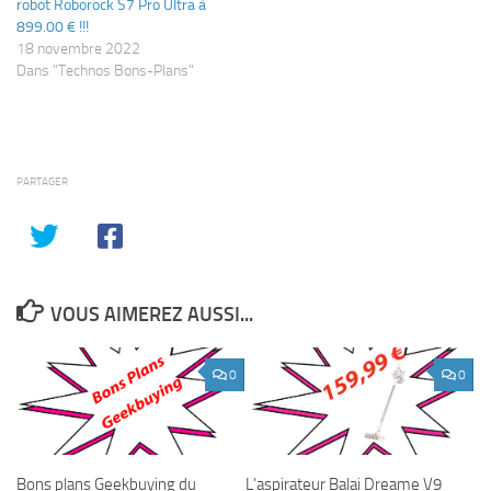
robot Roborock S7 Pro Ultra à
899.00 € !!!
18 novembre 2022
Dans "Technos Bons-Plans"
PARTAGER
VOUS AIMEREZ AUSSI...
0
0
Bons plans Geekbuying du
L’aspirateur Balai Dreame V9